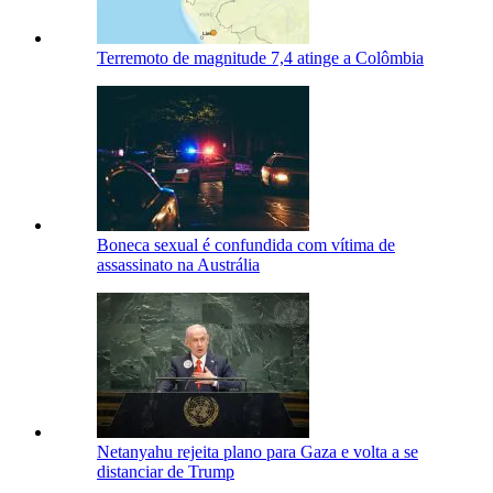
Terremoto de magnitude 7,4 atinge a Colômbia
Boneca sexual é confundida com vítima de
assassinato na Austrália
Netanyahu rejeita plano para Gaza e volta a se
distanciar de Trump