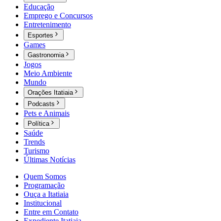
Educação
Emprego e Concursos
Entretenimento
Esportes
Games
Gastronomia
Jogos
Meio Ambiente
Mundo
Orações Itatiaia
Podcasts
Pets e Animais
Política
Saúde
Trends
Turismo
Últimas Notícias
Quem Somos
Programação
Ouça a Itatiaia
Institucional
Entre em Contato
Expediente Itatiaia