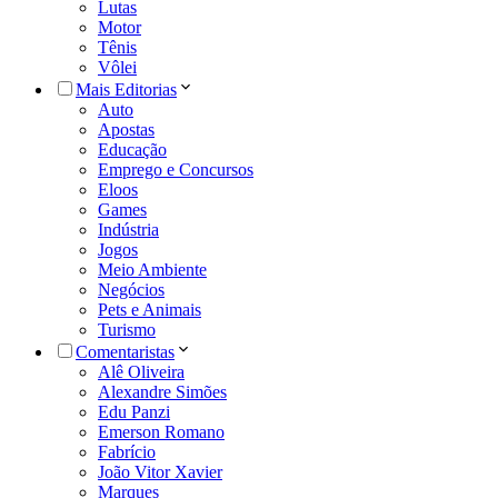
Lutas
Motor
Tênis
Vôlei
Mais Editorias
Auto
Apostas
Educação
Emprego e Concursos
Eloos
Games
Indústria
Jogos
Meio Ambiente
Negócios
Pets e Animais
Turismo
Comentaristas
Alê Oliveira
Alexandre Simões
Edu Panzi
Emerson Romano
Fabrício
João Vitor Xavier
Marques