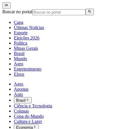
Buscar no portal
Capa
Últimas Notícias
Esporte
Eleições 2026
Política
Minas Gerais
Brasil
Mundo
Agro
Entretenimento
Eloos
Agro
Apostas
Auto
Brasil
Ciência e Tecnologia
Colunas
Copa do Mundo
Cultura e Lazer
Economia