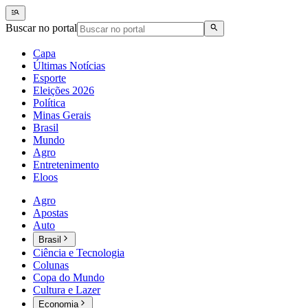
Buscar no portal
Capa
Últimas Notícias
Esporte
Eleições 2026
Política
Minas Gerais
Brasil
Mundo
Agro
Entretenimento
Eloos
Agro
Apostas
Auto
Brasil
Ciência e Tecnologia
Colunas
Copa do Mundo
Cultura e Lazer
Economia