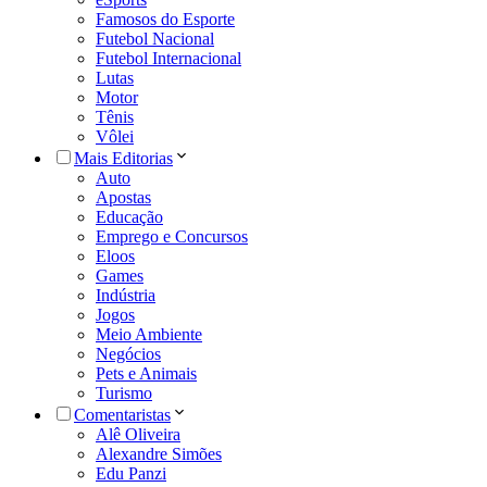
Famosos do Esporte
Futebol Nacional
Futebol Internacional
Lutas
Motor
Tênis
Vôlei
Mais Editorias
Auto
Apostas
Educação
Emprego e Concursos
Eloos
Games
Indústria
Jogos
Meio Ambiente
Negócios
Pets e Animais
Turismo
Comentaristas
Alê Oliveira
Alexandre Simões
Edu Panzi