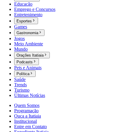
Educação
Emprego e Concursos
Entretenimento
Esportes
Games
Gastronomia
Jogos
Meio Ambiente
Mundo
Orações Itatiaia
Podcasts
Pets e Animais
Política
Saúde
Trends
Turismo
Últimas Notícias
Quem Somos
Programação
Ouça a Itatiaia
Institucional
Entre em Contato
Expediente Itatiaia