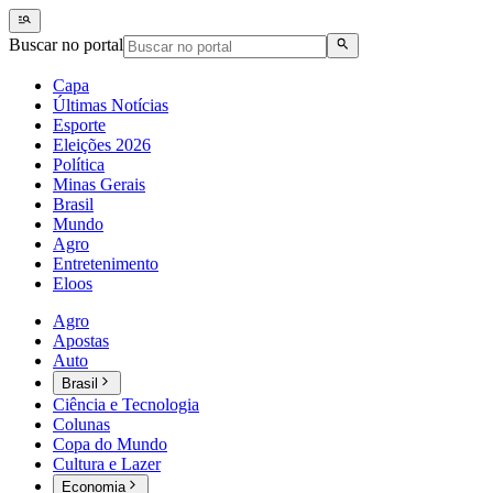
Buscar no portal
Capa
Últimas Notícias
Esporte
Eleições 2026
Política
Minas Gerais
Brasil
Mundo
Agro
Entretenimento
Eloos
Agro
Apostas
Auto
Brasil
Ciência e Tecnologia
Colunas
Copa do Mundo
Cultura e Lazer
Economia