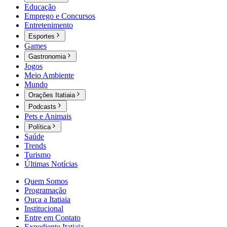
Educação
Emprego e Concursos
Entretenimento
Esportes
Games
Gastronomia
Jogos
Meio Ambiente
Mundo
Orações Itatiaia
Podcasts
Pets e Animais
Política
Saúde
Trends
Turismo
Últimas Notícias
Quem Somos
Programação
Ouça a Itatiaia
Institucional
Entre em Contato
Expediente Itatiaia