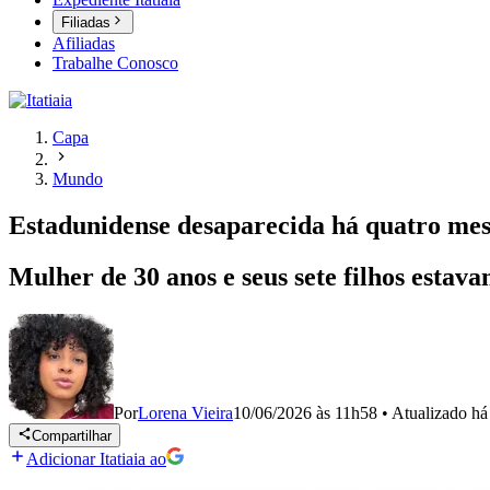
Filiadas
Afiliadas
Trabalhe Conosco
Capa
Mundo
Estadunidense desaparecida há quatro me
Mulher de 30 anos e seus sete filhos estav
Por
Lorena Vieira
10/06/2026 às 11h58
•
Atualizado
há
Compartilhar
Adicionar Itatiaia ao