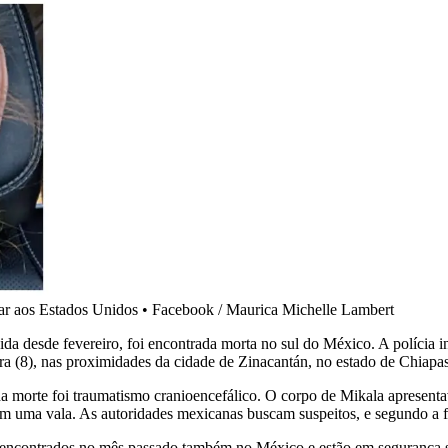
nar aos Estados Unidos
•
Facebook / Maurica Michelle Lambert
a desde fevereiro, foi encontrada morta no sul do México. A polícia i
a (8), nas proximidades da cidade de Zinacantán, no estado de Chiapas
 morte foi traumatismo cranioencefálico. O corpo de Mikala apresenta
 em uma vala. As autoridades mexicanas buscam suspeitos, e segundo a f
 encontrados no mês passado também no México e estão em segurança s