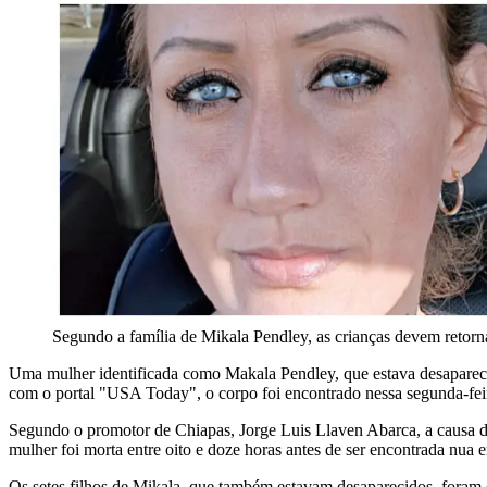
Segundo a família de Mikala Pendley, as crianças devem retor
Uma mulher identificada como Makala Pendley, que estava desaparecid
com o portal "USA Today", o corpo foi encontrado nessa segunda-feir
Segundo o promotor de Chiapas, Jorge Luis Llaven Abarca, a causa da
mulher foi morta entre oito e doze horas antes de ser encontrada nua
Os setes filhos de Mikala, que também estavam desaparecidos, foram