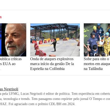
m
ublica críticas
Onda de ataques explosivos
Sobe para oito 
os EUA ao
marca início da gestão De la
mortos em ataqu
a
Espriella na Colômbia
na Tailândia
as Negrisoli
ta pela UFMG, Lucas Negrisoli é editor de política. Tem experiência em cobertu
, tecnologia e trends. Tem passagens como repórter pelo jornal O Tempo e co
BHAZ. Foi agraciado com o prêmio CDL/BH em 2024.