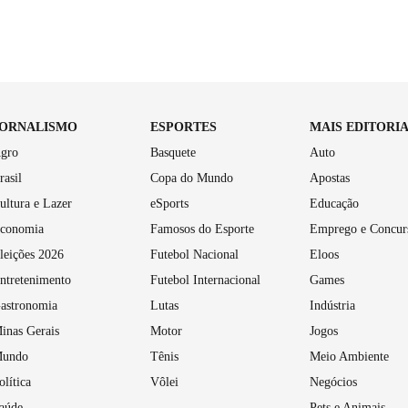
JORNALISMO
ESPORTES
MAIS EDITORI
gro
Basquete
Auto
rasil
Copa do Mundo
Apostas
ultura e Lazer
eSports
Educação
conomia
Famosos do Esporte
Emprego e Concur
leições 2026
Futebol Nacional
Eloos
ntretenimento
Futebol Internacional
Games
astronomia
Lutas
Indústria
inas Gerais
Motor
Jogos
undo
Tênis
Meio Ambiente
olítica
Vôlei
Negócios
aúde
Pets e Animais