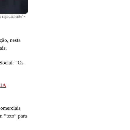
s rapidamente'
•
ção, nesta
ais.
Social. “Os
EUA
comerciais
m “teto” para