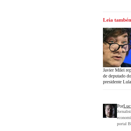
Leia també
Javier Milei rep
de deputado d
presidente Lul
Por
Luc
Jornalis
economia
portal 