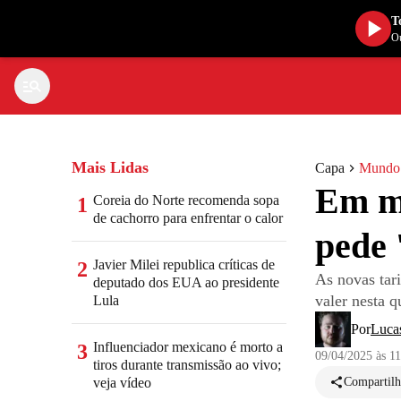
T
Ou
Mais Lidas
Capa
Mundo
Em me
Coreia do Norte recomenda sopa
1
de cachorro para enfrentar o calor
pede 
Javier Milei republica críticas de
2
As novas tar
deputado dos EUA ao presidente
valer nesta q
Lula
Por
Lucas
Influenciador mexicano é morto a
3
09/04/2025 às 1
tiros durante transmissão ao vivo;
veja vídeo
Compartilh