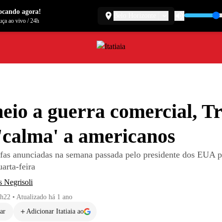
ocando agora!
Belo Horizonte
ça ao vivo
/
24h
io a guerra comercial, 
'calma' a americanos
ifas anunciadas na semana passada pelo presidente dos EUA 
uarta-feira
 Negrisoli
1h22
•
Atualizado
há 1 ano
ar
Adicionar Itatiaia ao