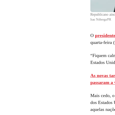
Republicano aind
Isac Nóbrega/PR
O
president
quarta-feira
“Fiquem calm
Estados Unid
As novas ta
passaram a v
Mais cedo, o
dos Estados 
aquelas naçõ