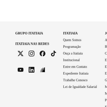
GRUPO ITATIAIA
ITATIAIA
Quem Somos
A
ITATIAIA NAS REDES
Programação
B
Ouça a Itatiaia
C
Institucional
E
Entre em Contato
E
Expediente Itatiaia
E
Trabalhe Conosco
G
Lei de Igualdade Salarial
M
M
P
S