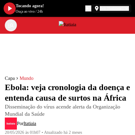
Tocando agora!
Belo Horizonte
Ouça ao vivo
/
24h
Capa
Mundo
Ebola: veja cronologia da doença e
entenda causa de surtos na África
Disseminação do vírus acende alerta da Organização
Mundial da Saúde
Por
Itatiaia
20/05/2026 às 01h07
•
Atualizado
há 2 meses