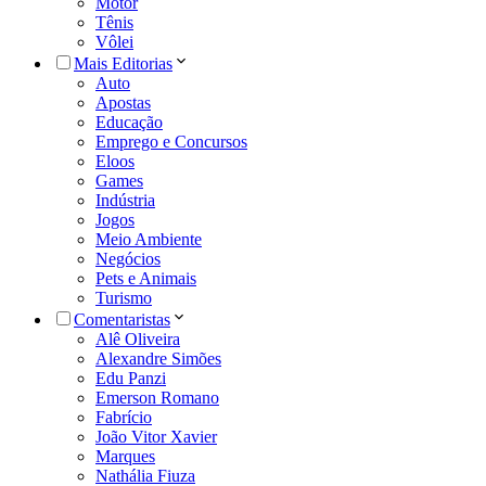
Motor
Tênis
Vôlei
Mais Editorias
Auto
Apostas
Educação
Emprego e Concursos
Eloos
Games
Indústria
Jogos
Meio Ambiente
Negócios
Pets e Animais
Turismo
Comentaristas
Alê Oliveira
Alexandre Simões
Edu Panzi
Emerson Romano
Fabrício
João Vitor Xavier
Marques
Nathália Fiuza