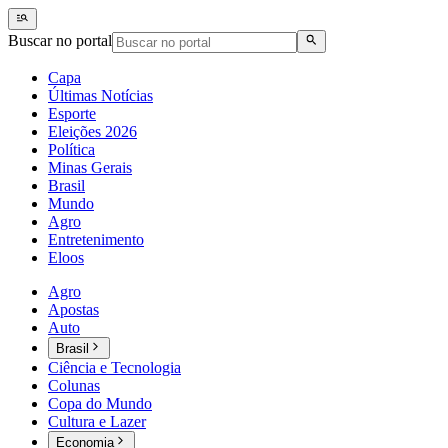
Buscar no portal
Capa
Últimas Notícias
Esporte
Eleições 2026
Política
Minas Gerais
Brasil
Mundo
Agro
Entretenimento
Eloos
Agro
Apostas
Auto
Brasil
Ciência e Tecnologia
Colunas
Copa do Mundo
Cultura e Lazer
Economia