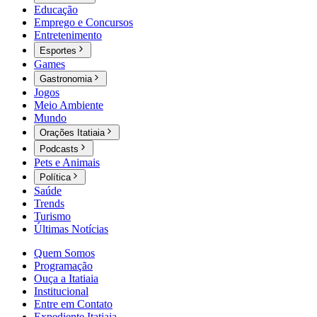
Educação
Emprego e Concursos
Entretenimento
Esportes
Games
Gastronomia
Jogos
Meio Ambiente
Mundo
Orações Itatiaia
Podcasts
Pets e Animais
Política
Saúde
Trends
Turismo
Últimas Notícias
Quem Somos
Programação
Ouça a Itatiaia
Institucional
Entre em Contato
Expediente Itatiaia