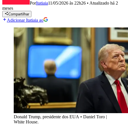
Por
Itatiaia
11/05/2026 às 22h26
•
Atualizado
há 2
meses
Compartilhar
Adicionar Itatiaia ao
Donald Trump, presidente dos EUA
•
Daniel Toro |
White House.