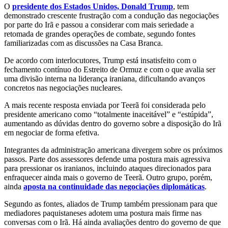
O
presidente dos Estados Unidos, Donald Trump
, tem
demonstrado crescente frustração com a condução das negociações
por parte do Irã e passou a considerar com mais seriedade a
retomada de grandes operações de combate, segundo fontes
familiarizadas com as discussões na Casa Branca.
De acordo com interlocutores, Trump está insatisfeito com o
fechamento contínuo do Estreito de Ormuz e com o que avalia ser
uma divisão interna na liderança iraniana, dificultando avanços
concretos nas negociações nucleares.
A mais recente resposta enviada por Teerã foi considerada pelo
presidente americano como “totalmente inaceitável” e “estúpida”,
aumentando as dúvidas dentro do governo sobre a disposição do Irã
em negociar de forma efetiva.
Integrantes da administração americana divergem sobre os próximos
passos. Parte dos assessores defende uma postura mais agressiva
para pressionar os iranianos, incluindo ataques direcionados para
enfraquecer ainda mais o governo de Teerã. Outro grupo, porém,
ainda
aposta na continuidade das negociações diplomáticas
.
Segundo as fontes, aliados de Trump também pressionam para que
mediadores paquistaneses adotem uma postura mais firme nas
conversas com o Irã. Há ainda avaliações dentro do governo de que