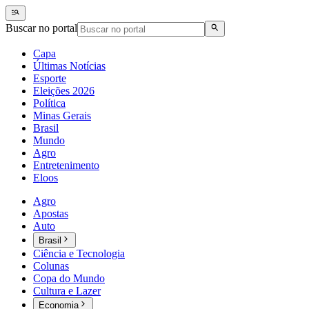
Buscar no portal
Capa
Últimas Notícias
Esporte
Eleições 2026
Política
Minas Gerais
Brasil
Mundo
Agro
Entretenimento
Eloos
Agro
Apostas
Auto
Brasil
Ciência e Tecnologia
Colunas
Copa do Mundo
Cultura e Lazer
Economia