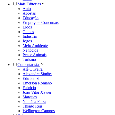
Mais Editorias
Auto
Apostas
Educação
Emprego e Concursos
Eloos
Games
Indústria
Jogos
Meio Ambiente
Negócios
Pets e Animais
Turismo
Comentaristas
Alê Oliveira
Alexandre Simões
Edu Panzi
Emerson Romano
Fabrício
João Vitor Xavier
Marques
Nathália Fiuza
Thiago Reis
Wellington Campos