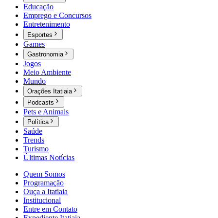
Educação
Emprego e Concursos
Entretenimento
Esportes
Games
Gastronomia
Jogos
Meio Ambiente
Mundo
Orações Itatiaia
Podcasts
Pets e Animais
Política
Saúde
Trends
Turismo
Últimas Notícias
Quem Somos
Programação
Ouça a Itatiaia
Institucional
Entre em Contato
Expediente Itatiaia