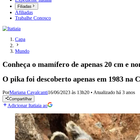
Filiadas
Afiliadas
Trabalhe Conosco
Capa
Mundo
Conheça o mamífero de apenas 20 cm e nom
O pika foi descoberto apenas em 1983 na 
Por
Mariana Cavalcanti
16/06/2023 às 13h20
•
Atualizado
há 3 anos
Compartilhar
Adicionar Itatiaia ao