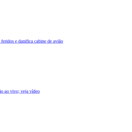
 feridos e danifica cabine de avião
ão ao vivo; veja vídeo