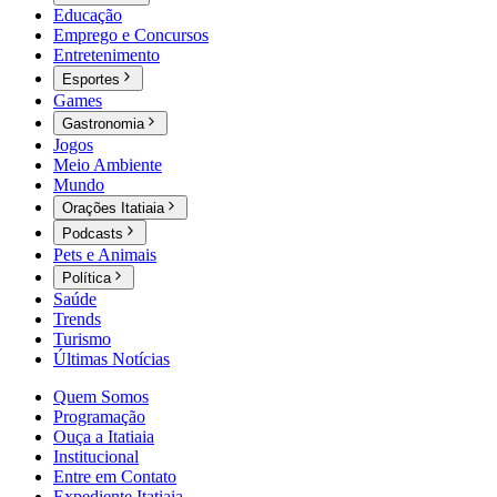
Educação
Emprego e Concursos
Entretenimento
Esportes
Games
Gastronomia
Jogos
Meio Ambiente
Mundo
Orações Itatiaia
Podcasts
Pets e Animais
Política
Saúde
Trends
Turismo
Últimas Notícias
Quem Somos
Programação
Ouça a Itatiaia
Institucional
Entre em Contato
Expediente Itatiaia