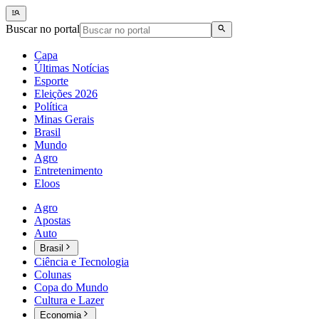
Buscar no portal
Capa
Últimas Notícias
Esporte
Eleições 2026
Política
Minas Gerais
Brasil
Mundo
Agro
Entretenimento
Eloos
Agro
Apostas
Auto
Brasil
Ciência e Tecnologia
Colunas
Copa do Mundo
Cultura e Lazer
Economia