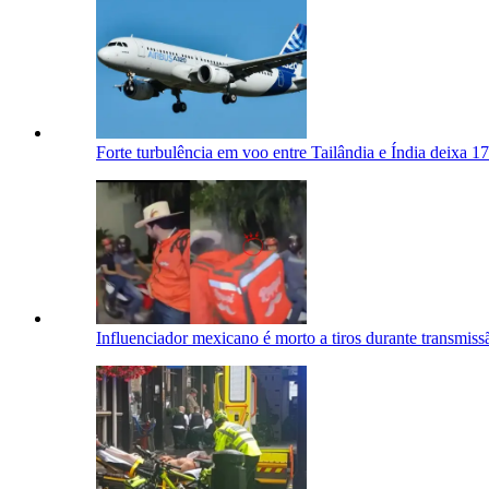
Forte turbulência em voo entre Tailândia e Índia deixa 17
Influenciador mexicano é morto a tiros durante transmiss