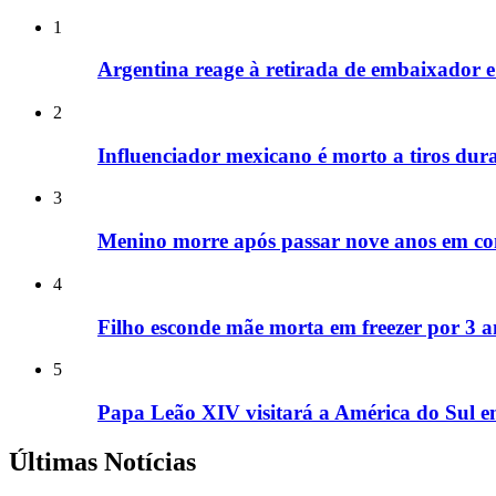
1
Argentina reage à retirada de embaixador e a
2
Influenciador mexicano é morto a tiros dura
3
Menino morre após passar nove anos em co
4
Filho esconde mãe morta em freezer por 3 a
5
Papa Leão XIV visitará a América do Sul 
Últimas Notícias