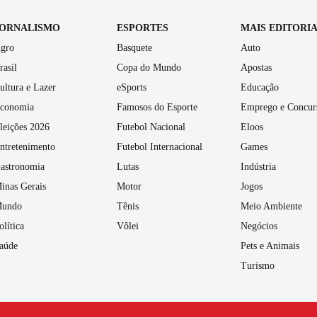
JORNALISMO
ESPORTES
MAIS EDITORI
gro
Basquete
Auto
rasil
Copa do Mundo
Apostas
ultura e Lazer
eSports
Educação
conomia
Famosos do Esporte
Emprego e Concur
leições 2026
Futebol Nacional
Eloos
ntretenimento
Futebol Internacional
Games
astronomia
Lutas
Indústria
inas Gerais
Motor
Jogos
undo
Tênis
Meio Ambiente
olítica
Vôlei
Negócios
aúde
Pets e Animais
Turismo