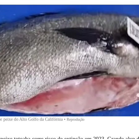
r peixe do Alto Golfo da Califórnia
•
Reprodução
peixe totoaba corre risco de extinção em 2023. Grande alvo d