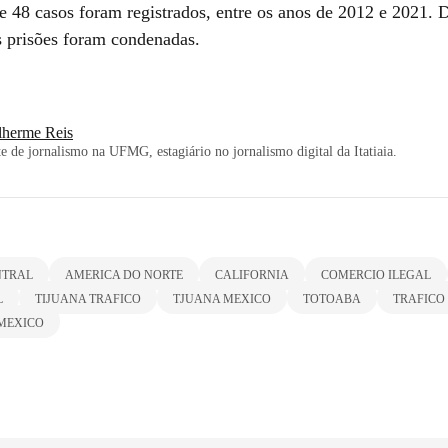
e 48 casos foram registrados, entre os anos de 2012 e 2021. D
 prisões foram condenadas.
lherme Reis
e de jornalismo na UFMG, estagiário no jornalismo digital da Itatiaia.
NTRAL
AMERICA DO NORTE
CALIFORNIA
COMERCIO ILEGAL
L
TIJUANA TRAFICO
TJUANA MEXICO
TOTOABA
TRAFICO
 MEXICO