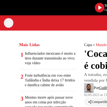
T
Ou
Mais Lidas
Capa
Mundo
'Coca
Influenciador mexicano é morto a
1
tiros durante transmissão ao vivo;
é cob
veja vídeo
A totoaba, e
Forte turbulência em voo entre
2
vendida por 
Tailândia e Índia deixa 17 feridos
e danifica cabine de avião
Por
Guil
02/05/2023 às 1
Menino morre após passar nove
3
anos em coma por infecção
Compartilh
causada por queijo contaminado