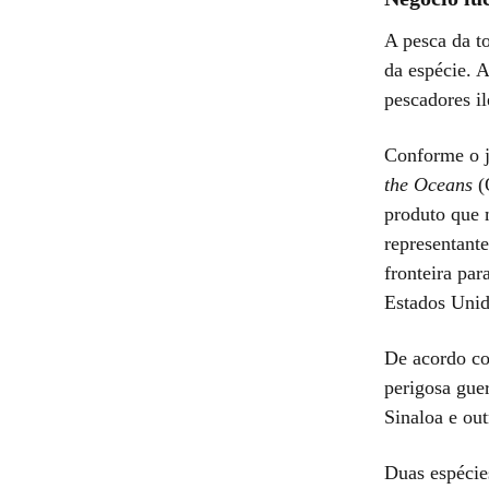
A pesca da t
da espécie. A
pescadores i
Conforme o j
the Oceans
(
produto que 
representante
fronteira pa
Estados Unid
De acordo co
perigosa gue
Sinaloa e ou
Duas espécies