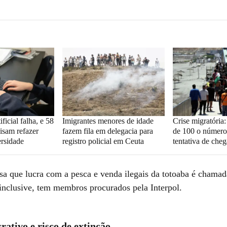
ificial falha, e 58
Imigrantes menores de idade
Crise migratória
isam refazer
fazem fila em delegacia para
de 100 o número
rsidade
registro policial em Ceuta
tentativa de che
sa que lucra com a pesca e venda ilegais da totoaba é chamad
inclusive, tem membros procurados pela Interpol.
rativo e risco de extinção