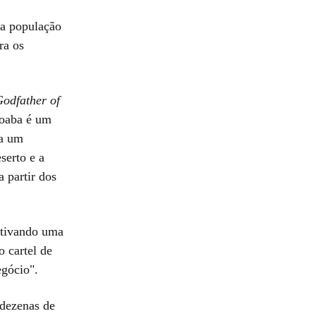
na população
ra os
odfather of
toaba é um
 a um
serto e a
 partir dos
motivando uma
 cartel de
egócio".
 dezenas de