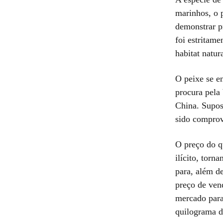
marinhos, o 
demonstrar p
foi estritam
habitat natura
O peixe se e
procura pela 
China. Supos
sido comprov
O preço do q
ilícito, tor
para, além d
preço de ven
mercado para
quilograma d