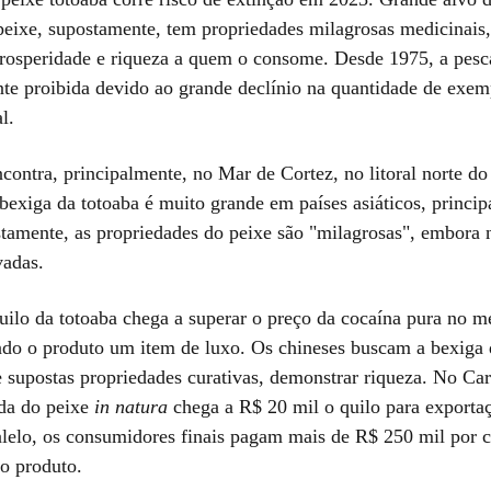
peixe, supostamente, tem propriedades milagrosas medicinais
rosperidade e riqueza a quem o consome. Desde 1975, a pesc
ente proibida devido ao grande declínio na quantidade de exem
l.
ncontra, principalmente, no Mar de Cortez, no litoral norte d
bexiga da totoaba é muito grande em países asiáticos, princi
tamente, as propriedades do peixe são "milagrosas", embora
adas.
uilo da totoaba chega a superar o preço da cocaína pura no m
nando o produto um item de luxo. Os chineses buscam a bexiga
e supostas propriedades curativas, demonstrar riqueza. No Car
da do peixe
in natura
chega a R$ 20 mil o quilo para exporta
lelo, os consumidores finais pagam mais de R$ 250 mil por 
o produto.