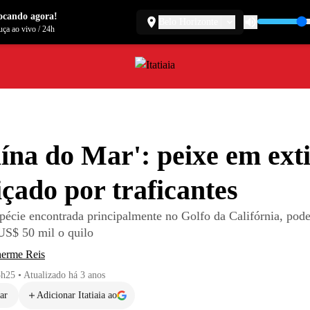
ocando agora!
Belo Horizonte
ça ao vivo
/
24h
ína do Mar': peixe em ext
içado por traficantes
spécie encontrada principalmente no Golfo da Califórnia, pode
US$ 50 mil o quilo
herme Reis
3h25
•
Atualizado
há 3 anos
ar
Adicionar Itatiaia ao