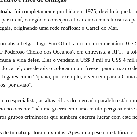
otoaba foi completamente proibida em 1975, devido à queda 
 partir daí, o negócio começou a ficar ainda mais lucrativo pa
legais, originando uma rede mafiosa: o Cartel do Mar.
ornalista belga Hugo Von Offel, autor do documentário
The G
O Poderoso Chefão dos Oceanos), em entrevista à RF1, "a to
muda a vida deles. Eles o vendem a US$ 3 mil ou US$ 4 mil
 do cartel, que depois o colocam num freezer para cruzar o de
ra lugares como Tijuana, por exemplo, e vendem para a China a
os, por avião".
m o especialista, as altas cifras do mercado paralelo estão 
rra no oceano: "há uma guerra em curso muito perigosa entre o
tros grupos criminosos que também querem lucrar com este n
 de totoaba já foram extintas. Apesar da pesca predatória ter