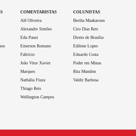
AS
COMENTARISTAS
COLUNISTAS
Alê Oliveira
Bertha Maakaroun
Alexandre Simões
Ciro Dias Reis
Edu Panzi
Direto de Brasília
sos
Emerson Romano
Edilene Lopes
Fabrício
Eduardo Costa
João Vitor Xavier
Poder em Minas
Marques
Rita Mundim
Nathália Fiuza
Valdir Barbosa
Thiago Reis
Wellington Campos