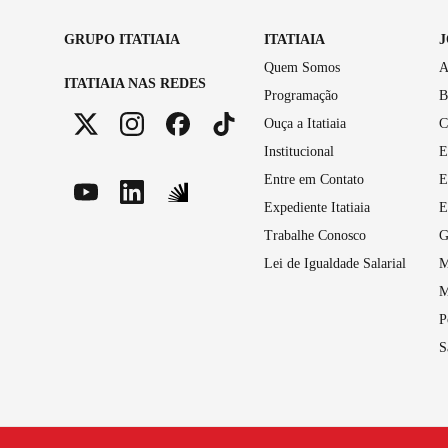
GRUPO ITATIAIA
ITATIAIA
Quem Somos
A
ITATIAIA NAS REDES
Programação
B
Ouça a Itatiaia
C
Institucional
E
Entre em Contato
E
Expediente Itatiaia
E
Trabalhe Conosco
G
Lei de Igualdade Salarial
M
M
P
S