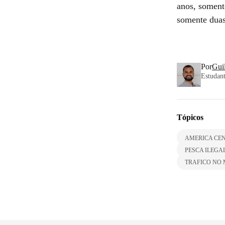
anos, soment
somente duas
Por
Gui
Estudant
Tópicos
AMERICA CE
PESCA ILEGA
TRAFICO NO