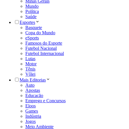
Minas Gerais
Mundo
Política
Saúde
Esportes
Basquete
Copa do Mundo
eSports
Famosos do Esporte
Futebol Nacional
Futebol Internacional
Lutas
Motor
Tênis
Vôlei
Mais Editorias
Auto
Apostas
Educação
Emprego e Concursos
Eloos
Games
Indústria
Jogos
Meio Ambiente