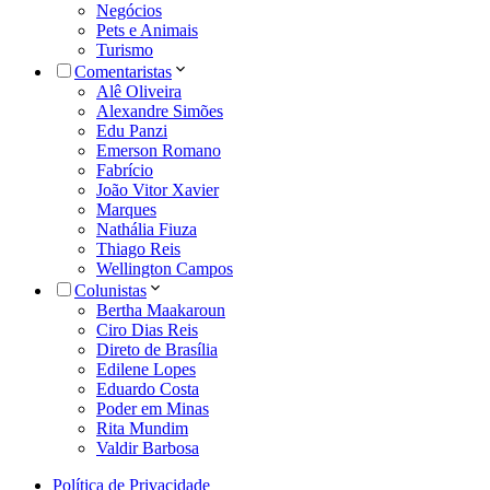
Negócios
Pets e Animais
Turismo
Comentaristas
Alê Oliveira
Alexandre Simões
Edu Panzi
Emerson Romano
Fabrício
João Vitor Xavier
Marques
Nathália Fiuza
Thiago Reis
Wellington Campos
Colunistas
Bertha Maakaroun
Ciro Dias Reis
Direto de Brasília
Edilene Lopes
Eduardo Costa
Poder em Minas
Rita Mundim
Valdir Barbosa
Política de Privacidade