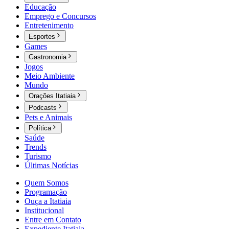
Educação
Emprego e Concursos
Entretenimento
Esportes
Games
Gastronomia
Jogos
Meio Ambiente
Mundo
Orações Itatiaia
Podcasts
Pets e Animais
Política
Saúde
Trends
Turismo
Últimas Notícias
Quem Somos
Programação
Ouça a Itatiaia
Institucional
Entre em Contato
Expediente Itatiaia