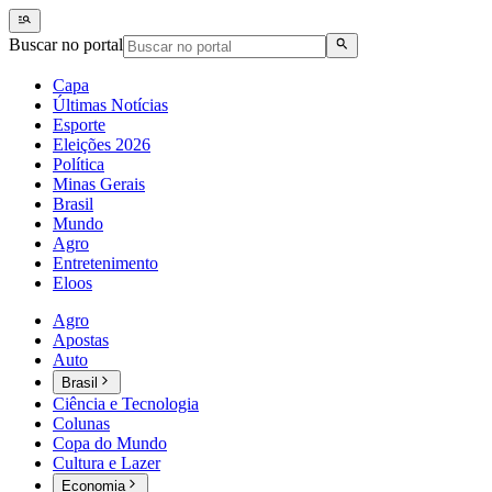
Buscar no portal
Capa
Últimas Notícias
Esporte
Eleições 2026
Política
Minas Gerais
Brasil
Mundo
Agro
Entretenimento
Eloos
Agro
Apostas
Auto
Brasil
Ciência e Tecnologia
Colunas
Copa do Mundo
Cultura e Lazer
Economia