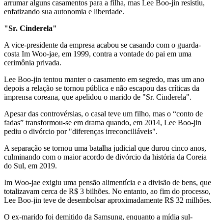
arrumar alguns casamentos para a filha, mas Lee Boo-jin resistiu,
enfatizando sua autonomia e liberdade.
"Sr. Cinderela"
A vice-presidente da empresa acabou se casando com o guarda-
costa Im Woo-jae, em 1999, contra a vontade do pai em uma
cerimônia privada.
Lee Boo-jin tentou manter o casamento em segredo, mas um ano
depois a relação se tornou pública e não escapou das críticas da
imprensa coreana, que apelidou o marido de "Sr. Cinderela".
Apesar das controvérsias, o casal teve um filho, mas o “conto de
fadas” transformou-se em drama quando, em 2014, Lee Boo-jin
pediu o divórcio por "diferenças irreconciliáveis".
A separação se tornou uma batalha judicial que durou cinco anos,
culminando com o maior acordo de divórcio da história da Coreia
do Sul, em 2019.
Im Woo-jae exigiu uma pensão alimentícia e a divisão de bens, que
totalizavam cerca de R$ 3 bilhões. No entanto, ao fim do processo,
Lee Boo-jin teve de desembolsar aproximadamente R$ 32 milhões.
O ex-marido foi demitido da Samsung, enquanto a mídia sul-