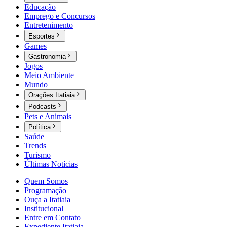
Educação
Emprego e Concursos
Entretenimento
Esportes
Games
Gastronomia
Jogos
Meio Ambiente
Mundo
Orações Itatiaia
Podcasts
Pets e Animais
Política
Saúde
Trends
Turismo
Últimas Notícias
Quem Somos
Programação
Ouça a Itatiaia
Institucional
Entre em Contato
Expediente Itatiaia