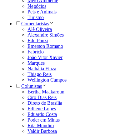
Meio Ambiente
Negócios
Pets e Animais
Turismo
Comentaristas
Alê Oliveira
Alexandre Simões
Edu Panzi
Emerson Romano
Fabrício
João Vitor Xavier
Marques
Nathália Fiuza
Thiago Reis
Wellington Campos
Colunistas
Bertha Maakaroun
Ciro Dias Reis
Direto de Brasília
Edilene Lopes
Eduardo Costa
Poder em Minas
Rita Mundim
Valdir Barbosa