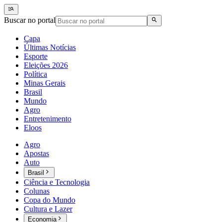
Buscar no portal
Capa
Últimas Notícias
Esporte
Eleições 2026
Política
Minas Gerais
Brasil
Mundo
Agro
Entretenimento
Eloos
Agro
Apostas
Auto
Brasil
Ciência e Tecnologia
Colunas
Copa do Mundo
Cultura e Lazer
Economia