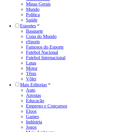
Minas Gerais
Mundo
Política
Saúde
Esportes
Basquete
Copa do Mundo
eSports
Famosos do Esporte
Futebol Nacional
Futebol Internacional
Lutas
Motor
Tênis
Vôlei
Mais Editorias
Auto
Apostas
Educação
Emprego e Concursos
Eloos
Games
Indústria
Jogos