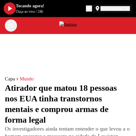
Tocando agora!
Belo Horizonte
Ouça ao vivo
/
24h
Capa
Mundo
Atirador que matou 18 pessoas
nos EUA tinha transtornos
mentais e comprou armas de
forma legal
Os investigadores ainda tentam entender o que levou a o