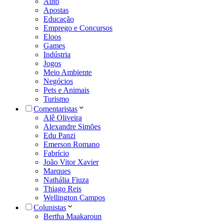
Auto
Apostas
Educação
Emprego e Concursos
Eloos
Games
Indústria
Jogos
Meio Ambiente
Negócios
Pets e Animais
Turismo
Comentaristas
Alê Oliveira
Alexandre Simões
Edu Panzi
Emerson Romano
Fabrício
João Vitor Xavier
Marques
Nathália Fiuza
Thiago Reis
Wellington Campos
Colunistas
Bertha Maakaroun