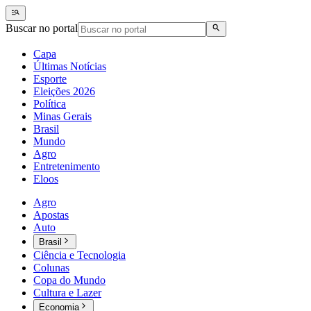
Buscar no portal
Capa
Últimas Notícias
Esporte
Eleições 2026
Política
Minas Gerais
Brasil
Mundo
Agro
Entretenimento
Eloos
Agro
Apostas
Auto
Brasil
Ciência e Tecnologia
Colunas
Copa do Mundo
Cultura e Lazer
Economia