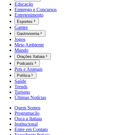
Educação
Emprego e Concursos
Entretenimento
Esportes
Games
Gastronomia
Jogos
Meio Ambiente
Mundo
Orações Itatiaia
Podcasts
Pets e Animais
Política
Saúde
Trends
Turismo
Últimas Notícias
Quem Somos
Programação
Ouça a Itatiaia
Institucional
Entre em Contato
Expediente Itatiaia