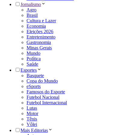
Jornalismo
Agro
Brasil
Cultura e Lazer
Economia
Eleições 2026
Entretenimento
Gastronomia
Minas Gerais
Mundo
Política
Saúde
Esportes
Basquete
Copa do Mundo
eSports
Famosos do Esporte
Futebol Nacional
Futebol Internacional
Lutas
Motor
Tênis
Vôlei
Mais Editorias