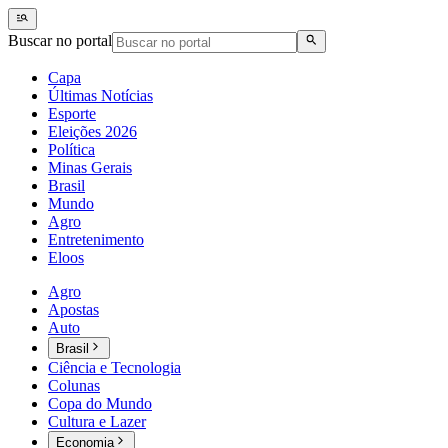
Buscar no portal
Capa
Últimas Notícias
Esporte
Eleições 2026
Política
Minas Gerais
Brasil
Mundo
Agro
Entretenimento
Eloos
Agro
Apostas
Auto
Brasil
Ciência e Tecnologia
Colunas
Copa do Mundo
Cultura e Lazer
Economia