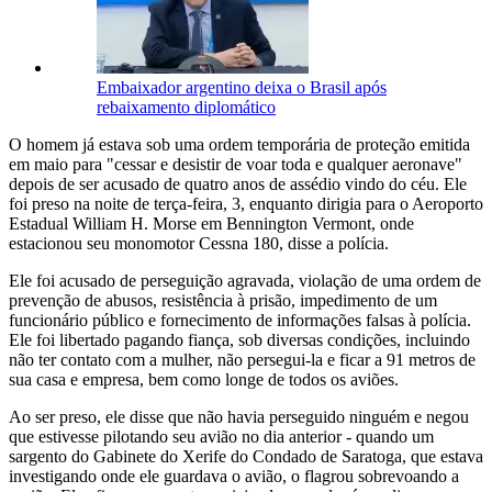
Embaixador argentino deixa o Brasil após
rebaixamento diplomático
O homem já estava sob uma ordem temporária de proteção emitida
em maio para "cessar e desistir de voar toda e qualquer aeronave"
depois de ser acusado de quatro anos de assédio vindo do céu. Ele
foi preso na noite de terça-feira, 3, enquanto dirigia para o Aeroporto
Estadual William H. Morse em Bennington Vermont, onde
estacionou seu monomotor Cessna 180, disse a polícia.
Ele foi acusado de perseguição agravada, violação de uma ordem de
prevenção de abusos, resistência à prisão, impedimento de um
funcionário público e fornecimento de informações falsas à polícia.
Ele foi libertado pagando fiança, sob diversas condições, incluindo
não ter contato com a mulher, não persegui-la e ficar a 91 metros de
sua casa e empresa, bem como longe de todos os aviões.
Ao ser preso, ele disse que não havia perseguido ninguém e negou
que estivesse pilotando seu avião no dia anterior - quando um
sargento do Gabinete do Xerife do Condado de Saratoga, que estava
investigando onde ele guardava o avião, o flagrou sobrevoando a