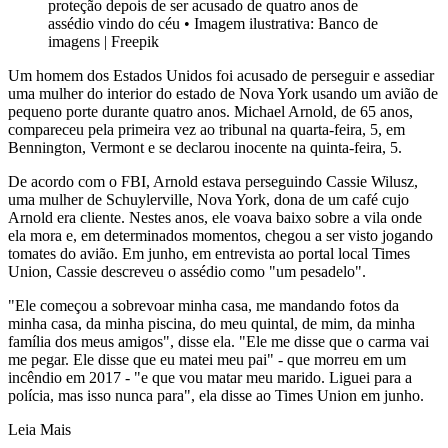
proteção depois de ser acusado de quatro anos de
assédio vindo do céu
•
Imagem ilustrativa: Banco de
imagens | Freepik
Um homem dos Estados Unidos foi acusado de perseguir e assediar
uma mulher do interior do estado de Nova York usando um avião de
pequeno porte durante quatro anos. Michael Arnold, de 65 anos,
compareceu pela primeira vez ao tribunal na quarta-feira, 5, em
Bennington, Vermont e se declarou inocente na quinta-feira, 5.
De acordo com o FBI, Arnold estava perseguindo Cassie Wilusz,
uma mulher de Schuylerville, Nova York, dona de um café cujo
Arnold era cliente. Nestes anos, ele voava baixo sobre a vila onde
ela mora e, em determinados momentos, chegou a ser visto jogando
tomates do avião. Em junho, em entrevista ao portal local Times
Union, Cassie descreveu o assédio como "um pesadelo".
"Ele começou a sobrevoar minha casa, me mandando fotos da
minha casa, da minha piscina, do meu quintal, de mim, da minha
família dos meus amigos", disse ela. "Ele me disse que o carma vai
me pegar. Ele disse que eu matei meu pai" - que morreu em um
incêndio em 2017 - "e que vou matar meu marido. Liguei para a
polícia, mas isso nunca para", ela disse ao Times Union em junho.
Leia Mais