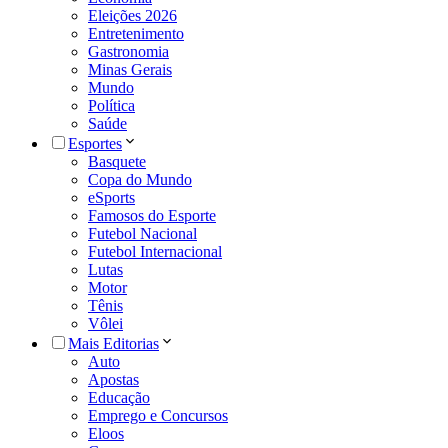
Eleições 2026
Entretenimento
Gastronomia
Minas Gerais
Mundo
Política
Saúde
Esportes
Basquete
Copa do Mundo
eSports
Famosos do Esporte
Futebol Nacional
Futebol Internacional
Lutas
Motor
Tênis
Vôlei
Mais Editorias
Auto
Apostas
Educação
Emprego e Concursos
Eloos