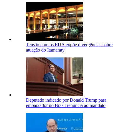
Tensão com os EUA expõe divergências sobre
atuação do Itamaraty
Deputado indicado por Donald Trump para
embaixador no Brasil renuncia ao mandato