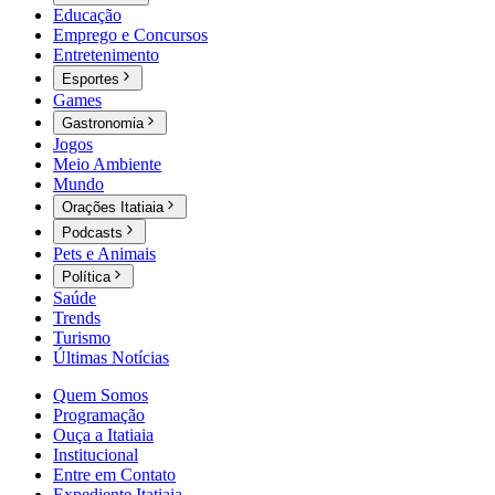
Educação
Emprego e Concursos
Entretenimento
Esportes
Games
Gastronomia
Jogos
Meio Ambiente
Mundo
Orações Itatiaia
Podcasts
Pets e Animais
Política
Saúde
Trends
Turismo
Últimas Notícias
Quem Somos
Programação
Ouça a Itatiaia
Institucional
Entre em Contato
Expediente Itatiaia