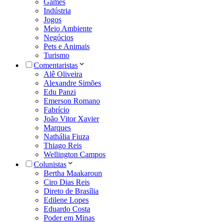
Games
Indústria
Jogos
Meio Ambiente
Negócios
Pets e Animais
Turismo
Comentaristas
Alê Oliveira
Alexandre Simões
Edu Panzi
Emerson Romano
Fabrício
João Vitor Xavier
Marques
Nathália Fiuza
Thiago Reis
Wellington Campos
Colunistas
Bertha Maakaroun
Ciro Dias Reis
Direto de Brasília
Edilene Lopes
Eduardo Costa
Poder em Minas