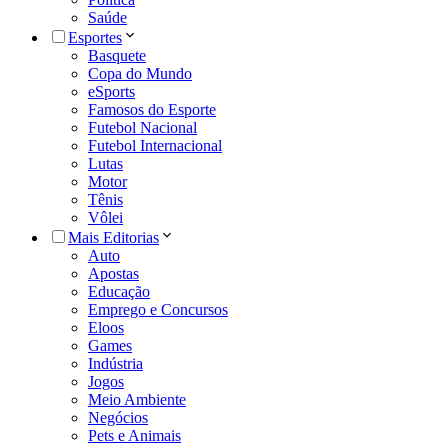
Saúde
Esportes
Basquete
Copa do Mundo
eSports
Famosos do Esporte
Futebol Nacional
Futebol Internacional
Lutas
Motor
Tênis
Vôlei
Mais Editorias
Auto
Apostas
Educação
Emprego e Concursos
Eloos
Games
Indústria
Jogos
Meio Ambiente
Negócios
Pets e Animais