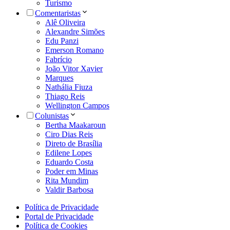
Turismo
Comentaristas
Alê Oliveira
Alexandre Simões
Edu Panzi
Emerson Romano
Fabrício
João Vitor Xavier
Marques
Nathália Fiuza
Thiago Reis
Wellington Campos
Colunistas
Bertha Maakaroun
Ciro Dias Reis
Direto de Brasília
Edilene Lopes
Eduardo Costa
Poder em Minas
Rita Mundim
Valdir Barbosa
Política de Privacidade
Portal de Privacidade
Política de Cookies