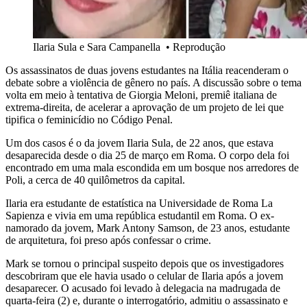
Ilaria Sula e Sara Campanella
•
Reprodução
Os assassinatos de duas jovens estudantes na Itália reacenderam o
debate sobre a violência de gênero no país. A discussão sobre o tema
volta em meio à tentativa de Giorgia Meloni, premiê italiana de
extrema-direita, de acelerar a aprovação de um projeto de lei que
tipifica o feminicídio no Código Penal.
Um dos casos é o da jovem Ilaria Sula, de 22 anos, que estava
desaparecida desde o dia 25 de março em Roma. O corpo dela foi
encontrado em uma mala escondida em um bosque nos arredores de
Poli, a cerca de 40 quilômetros da capital.
Ilaria era estudante de estatística na Universidade de Roma La
Sapienza e vivia em uma república estudantil em Roma. O ex-
namorado da jovem, Mark Antony Samson, de 23 anos, estudante
de arquitetura, foi preso após confessar o crime.
Mark se tornou o principal suspeito depois que os investigadores
descobriram que ele havia usado o celular de Ilaria após a jovem
desaparecer. O acusado foi levado à delegacia na madrugada de
quarta-feira (2) e, durante o interrogatório, admitiu o assassinato e