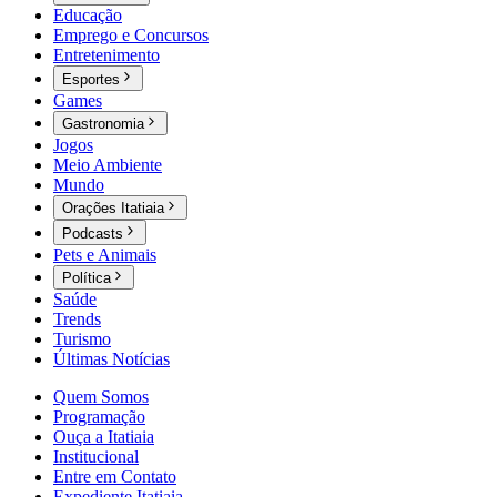
Educação
Emprego e Concursos
Entretenimento
Esportes
Games
Gastronomia
Jogos
Meio Ambiente
Mundo
Orações Itatiaia
Podcasts
Pets e Animais
Política
Saúde
Trends
Turismo
Últimas Notícias
Quem Somos
Programação
Ouça a Itatiaia
Institucional
Entre em Contato
Expediente Itatiaia