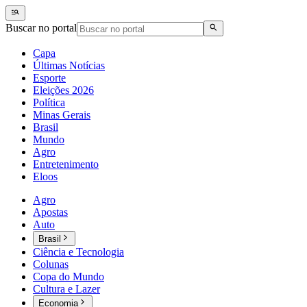
Buscar no portal
Capa
Últimas Notícias
Esporte
Eleições 2026
Política
Minas Gerais
Brasil
Mundo
Agro
Entretenimento
Eloos
Agro
Apostas
Auto
Brasil
Ciência e Tecnologia
Colunas
Copa do Mundo
Cultura e Lazer
Economia