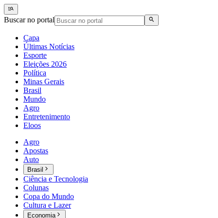
Buscar no portal
Capa
Últimas Notícias
Esporte
Eleições 2026
Política
Minas Gerais
Brasil
Mundo
Agro
Entretenimento
Eloos
Agro
Apostas
Auto
Brasil
Ciência e Tecnologia
Colunas
Copa do Mundo
Cultura e Lazer
Economia