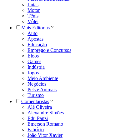
Lutas
Motor
Tênis
Vôlei
Mais Editorias
Auto
Apostas
Educação
Emprego e Concursos
Eloos
Games
Indústria
Jogos
Meio Ambiente
Negócios
Pets e Animais
Turismo
Comentaristas
Alê Oliveira
Alexandre Simões
Edu Panzi
Emerson Romano
Fabrício
João Vitor Xavier