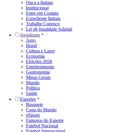
Ouça a Itatiaia
Institucional
Entre em Contato
Expediente Itatiaia
Trabalhe Conosco
Lei de Igualdade Salarial
Jornalismo
Agro
Brasil
Cultura e Lazer
Economia
Eleições 2026
Entretenimento
Gastronomia
Minas Gerais
Mundo
Política
Saúde
Esportes
Basquete
Copa do Mundo
eSports
Famosos do Esporte
Futebol Nacional
Futebol Internacional