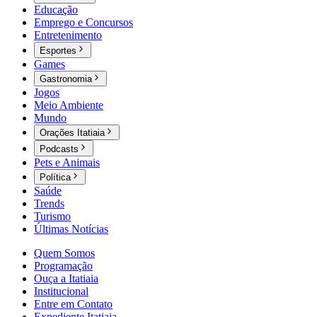
Educação
Emprego e Concursos
Entretenimento
Esportes
Games
Gastronomia
Jogos
Meio Ambiente
Mundo
Orações Itatiaia
Podcasts
Pets e Animais
Política
Saúde
Trends
Turismo
Últimas Notícias
Quem Somos
Programação
Ouça a Itatiaia
Institucional
Entre em Contato
Expediente Itatiaia