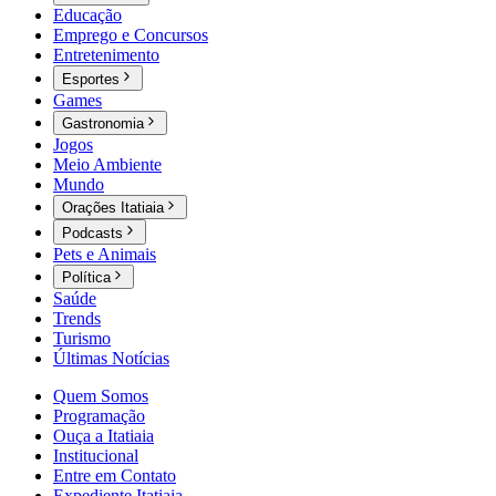
Educação
Emprego e Concursos
Entretenimento
Esportes
Games
Gastronomia
Jogos
Meio Ambiente
Mundo
Orações Itatiaia
Podcasts
Pets e Animais
Política
Saúde
Trends
Turismo
Últimas Notícias
Quem Somos
Programação
Ouça a Itatiaia
Institucional
Entre em Contato
Expediente Itatiaia