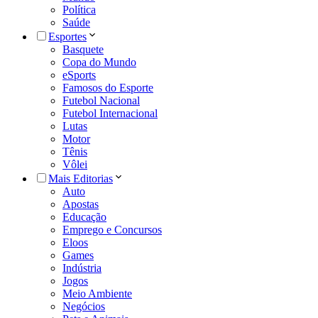
Política
Saúde
Esportes
Basquete
Copa do Mundo
eSports
Famosos do Esporte
Futebol Nacional
Futebol Internacional
Lutas
Motor
Tênis
Vôlei
Mais Editorias
Auto
Apostas
Educação
Emprego e Concursos
Eloos
Games
Indústria
Jogos
Meio Ambiente
Negócios