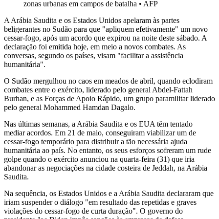
zonas urbanas em campos de batalha
•
AFP
A Arábia Saudita e os Estados Unidos apelaram às partes
beligerantes no Sudão para que "apliquem efetivamente" um novo
cessar-fogo, após um acordo que expirou na noite deste sábado. A
declaração foi emitida hoje, em meio a novos combates. As
conversas, segundo os países, visam "facilitar a assistência
humanitária".
O Sudão mergulhou no caos em meados de abril, quando eclodiram
combates entre o exército, liderado pelo general Abdel-Fattah
Burhan, e as Forças de Apoio Rápido, um grupo paramilitar liderado
pelo general Mohammed Hamdan Dagalo.
Nas últimas semanas, a Arábia Saudita e os EUA têm tentado
mediar acordos. Em 21 de maio, conseguiram viabilizar um de
cessar-fogo temporário para distribuir a tão necessária ajuda
humanitária ao país. No entanto, os seus esforços sofreram um rude
golpe quando o exército anunciou na quarta-feira (31) que iria
abandonar as negociações na cidade costeira de Jeddah, na Arábia
Saudita.
Na sequência, os Estados Unidos e a Arábia Saudita declararam que
iriam suspender o diálogo "em resultado das repetidas e graves
violações do cessar-fogo de curta duração". O governo do