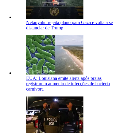
Netanyahu rejeita plano para Gaza e volta a se
distanciar de Trump
EUA: Louisiana emite alerta após praias
registrarem aumento de infecções de bactéria
carnívora