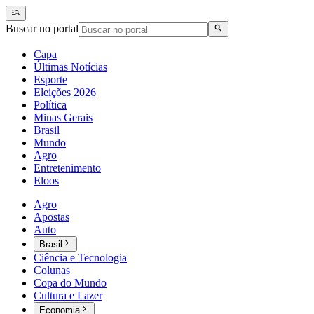
Buscar no portal
Capa
Últimas Notícias
Esporte
Eleições 2026
Política
Minas Gerais
Brasil
Mundo
Agro
Entretenimento
Eloos
Agro
Apostas
Auto
Brasil
Ciência e Tecnologia
Colunas
Copa do Mundo
Cultura e Lazer
Economia