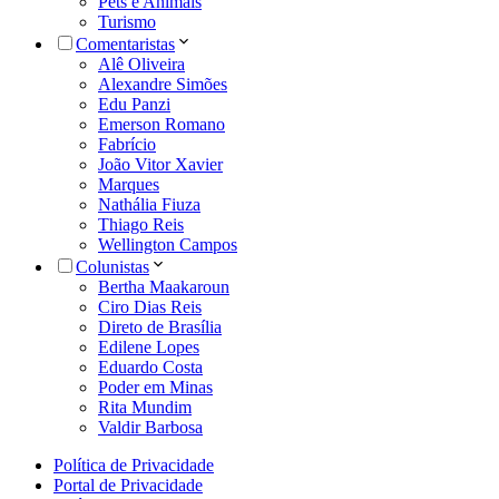
Pets e Animais
Turismo
Comentaristas
Alê Oliveira
Alexandre Simões
Edu Panzi
Emerson Romano
Fabrício
João Vitor Xavier
Marques
Nathália Fiuza
Thiago Reis
Wellington Campos
Colunistas
Bertha Maakaroun
Ciro Dias Reis
Direto de Brasília
Edilene Lopes
Eduardo Costa
Poder em Minas
Rita Mundim
Valdir Barbosa
Política de Privacidade
Portal de Privacidade