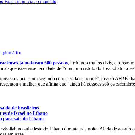
o Brasil renuncia ao mandato
diplomático
raelenses já mataram 600 pessoas
, incluindo muitos civis, e forçaram
m ataque israelense na cidade de Yunin, um reduto do Hezbollah no les
e houvesse apenas um segundo entre a vida e a morte", disse à AFP Fad
crescentou a mulher, que afirma que "ainda há pessoas sob os escombro
saída de brasileiros
ues de Israel no Líbano
da para sair do Líbano
bollah no sul e leste do Líbano durante esta noite. Ainda de acordo co
das em Israel.