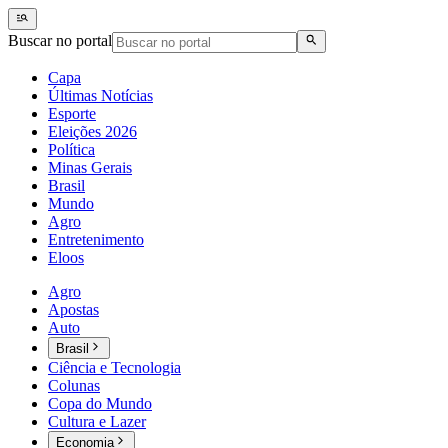
Buscar no portal
Capa
Últimas Notícias
Esporte
Eleições 2026
Política
Minas Gerais
Brasil
Mundo
Agro
Entretenimento
Eloos
Agro
Apostas
Auto
Brasil
Ciência e Tecnologia
Colunas
Copa do Mundo
Cultura e Lazer
Economia