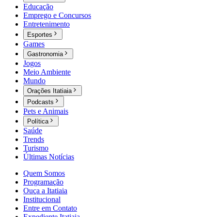
Educação
Emprego e Concursos
Entretenimento
Esportes
Games
Gastronomia
Jogos
Meio Ambiente
Mundo
Orações Itatiaia
Podcasts
Pets e Animais
Política
Saúde
Trends
Turismo
Últimas Notícias
Quem Somos
Programação
Ouça a Itatiaia
Institucional
Entre em Contato
Expediente Itatiaia