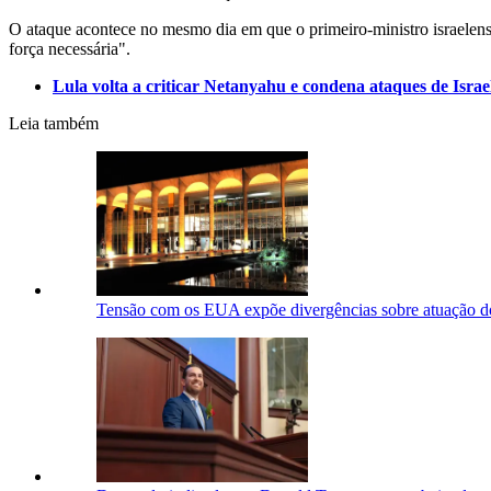
O ataque acontece no mesmo dia em que o primeiro-ministro israelens
força necessária".
Lula volta a criticar Netanyahu e condena ataques de Isra
Leia também
Tensão com os EUA expõe divergências sobre atuação d