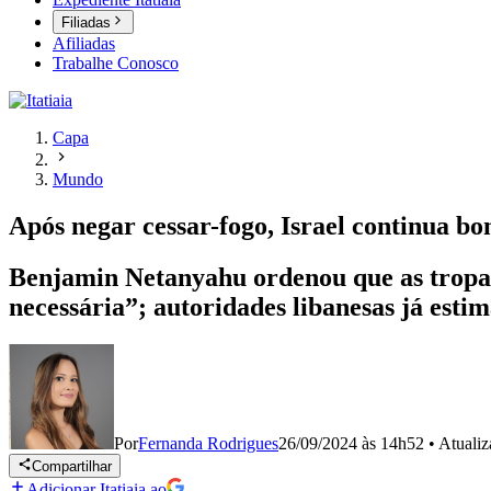
Filiadas
Afiliadas
Trabalhe Conosco
Capa
Mundo
Após negar cessar-fogo, Israel continua b
Benjamin Netanyahu ordenou que as tropas 
necessária”; autoridades libanesas já estim
Por
Fernanda Rodrigues
26/09/2024 às 14h52
•
Atuali
Compartilhar
Adicionar Itatiaia ao