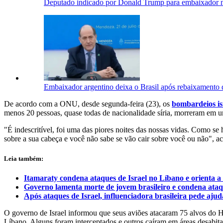
Deputado indicado por Donald Trump para embaixador n
Embaixador argentino deixa o Brasil após rebaixamento 
De acordo com a ONU, desde segunda-feira (23), os
bombardeios is
menos 20 pessoas, quase todas de nacionalidade síria, morreram em u
"É indescritível, foi uma das piores noites das nossas vidas. Como s
sobre a sua cabeça e você não sabe se vão cair sobre você ou não", a
Leia também:
Itamaraty condena ataques de Israel no Líbano e orienta a 
Governo lamenta morte de jovem brasileiro e condena ataq
Após ataques de Israel, influenciadora brasileira pede aju
O governo de Israel informou que seus aviões atacaram 75 alvos do Hez
Líbano. Alguns foram interceptados e outros caíram em áreas desabita