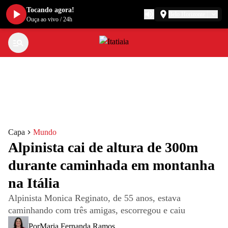
Tocando agora!
Belo Horizonte
Ouça ao vivo
/
24h
Capa
Mundo
Alpinista cai de altura de 300m
durante caminhada em montanha
na Itália
Alpinista Monica Reginato, de 55 anos, estava
caminhando com três amigas, escorregou e caiu
Por
Maria Fernanda Ramos