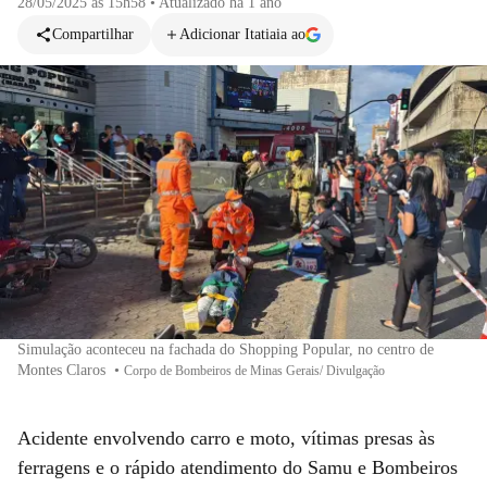
28/05/2025 às 15h58
•
Atualizado
há 1 ano
Compartilhar
Adicionar Itatiaia ao
Simulação aconteceu na fachada do Shopping Popular, no centro de
Montes Claros
•
Corpo de Bombeiros de Minas Gerais/ Divulgação
Acidente envolvendo carro e moto, vítimas presas às
ferragens e o rápido atendimento do Samu e Bombeiros