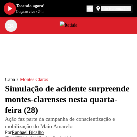
Tocando agora!
Belo Horizonte
Ouça ao vivo
/
24h
Capa
Montes Claros
Simulação de acidente surpreende
montes-clarenses nesta quarta-
feira (28)
Ação faz parte da campanha de conscientização e
mobilização do Maio Amarelo
Por
Raphael Bicalho