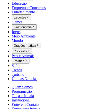
Educação
Emprego e Concursos
Entretenimento
Esportes
Games
Gastronomia
Jogos
Meio Ambiente
Mundo
Orações Itatiaia
Podcasts
Pets e Animais
Política
Saúde
Trends
Turismo
Últimas Notícias
Quem Somos
Programação
Ouça a Itatiaia
Institucional
Entre em Contato
Expediente Itatiaia