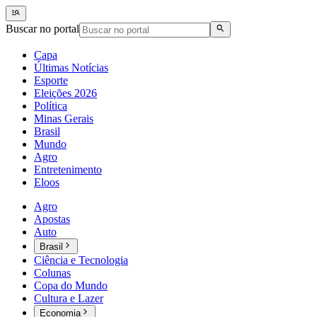
Buscar no portal
Capa
Últimas Notícias
Esporte
Eleições 2026
Política
Minas Gerais
Brasil
Mundo
Agro
Entretenimento
Eloos
Agro
Apostas
Auto
Brasil
Ciência e Tecnologia
Colunas
Copa do Mundo
Cultura e Lazer
Economia