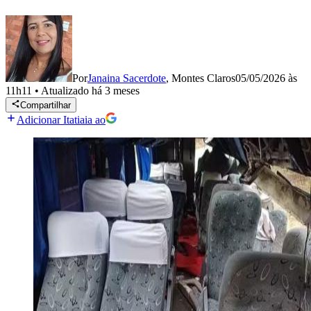
Por
Janaina Sacerdote
,
Montes Claros
05/05/2026 às
11h11
•
Atualizado
há 3 meses
Compartilhar
Adicionar Itatiaia ao