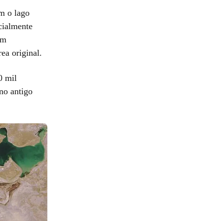
m o lago
cialmente
um
ea original.
0 mil
no antigo