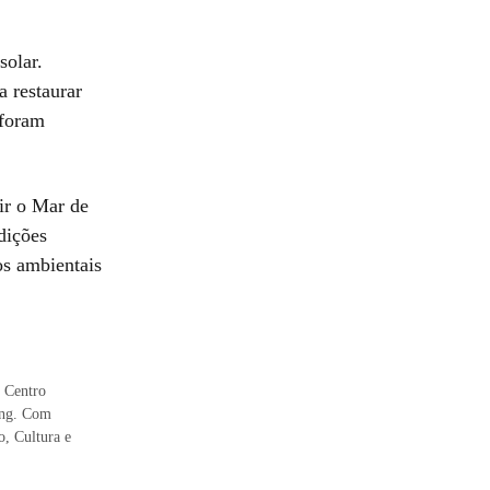
solar.
a restaurar
 foram
uir o Mar de
dições
os ambientais
 Centro
ing. Com
o, Cultura e