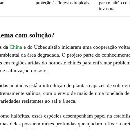
ar
proteção às florestas tropicais
para mutirão con
invasora
ema com solução?
es da
China
e do Uzbequistão iniciaram uma cooperação volta
ambiental da área degradada. O projeto parte de conheciment
s em regiões áridas do noroeste chinês para enfrentar proble
o e salinização do solo.
idas adotadas está a introdução de plantas capazes de sobrev
tremamente salinos, com o envio de mais de uma tonelada de
ariedades resistentes ao sal e à seca.
omo halófitas, essas espécies desempenham papel na estabili
mas delas possuem raízes profundas que ajudam a fixar a arei