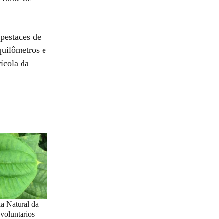
mpestades de
quilômetros e
ícola da
a Natural da
oluntários