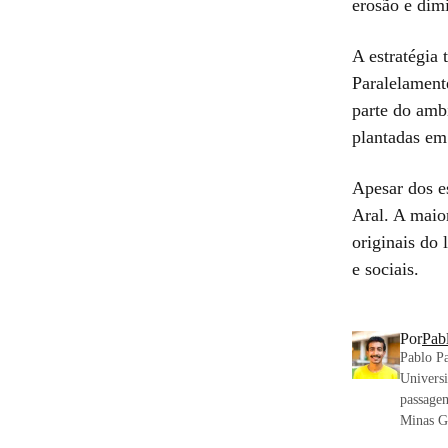
erosão e dimi
A estratégia
Paralelament
parte do amb
plantadas em 
Apesar dos es
Aral. A maio
originais do 
e sociais.
Por
Pab
Pablo P
Univers
passagem
Minas Ge