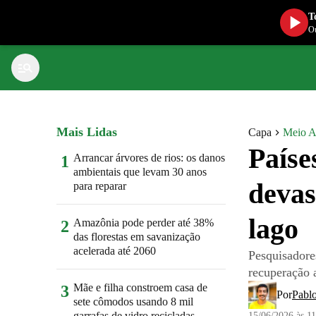
T
Ou
Mais Lidas
Capa
Meio A
Paíse
Arrancar árvores de rios: os danos
1
ambientais que levam 30 anos
devas
para reparar
lago
Amazônia pode perder até 38%
2
das florestas em savanização
acelerada até 2060
Pesquisadore
recuperação 
Mãe e filha constroem casa de
3
Por
Pabl
sete cômodos usando 8 mil
garrafas de vidro recicladas
15/06/2026 às 1