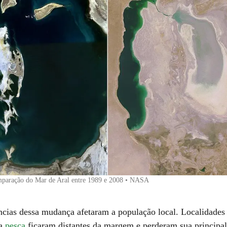
omparação do Mar de Aral entre 1989 e 2008 • NASA
cias dessa mudança afetaram a população local. Localidades
da
pesca
ficaram distantes da margem e perderam sua principal