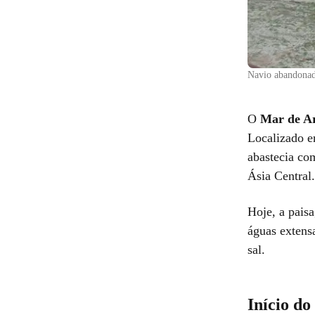
Navio abandonado
O
Mar de A
Localizado e
abastecia co
Ásia Central.
Hoje, a pais
águas extens
sal.
Início d