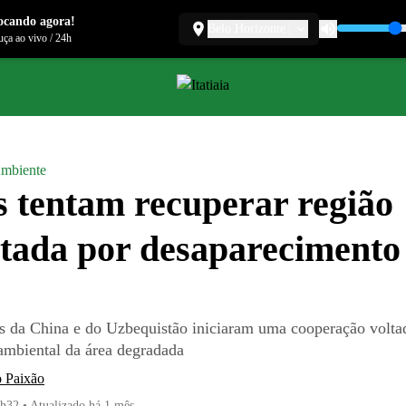
ocando agora!
Belo Horizonte
ça ao vivo
/
24h
mbiente
s tentam recuperar região
tada por desaparecimento
s da China e do Uzbequistão iniciaram uma cooperação volta
ambiental da área degradada
o Paixão
1h32
•
Atualizado
há 1 mês