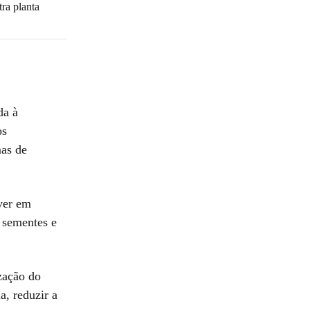
tra planta
da à
os
mas de
iver em
 sementes e
zação do
a, reduzir a