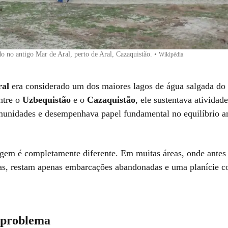
 no antigo Mar de Aral, perto de Aral, Cazaquistão.
•
Wikipédia
ral
era considerado um dos maiores lagos de água salgada do 
ntre o
Uzbequistão
e o
Cazaquistão
, ele sustentava atividad
munidades e desempenhava papel fundamental no equilíbrio a
agem é completamente diferente. Em muitas áreas, onde antes
as, restam apenas embarcações abandonadas e uma planície c
o problema