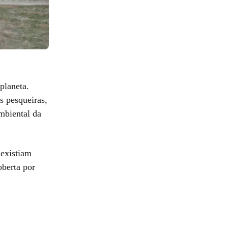
planeta.
es pesqueiras,
mbiental da
 existiam
oberta por