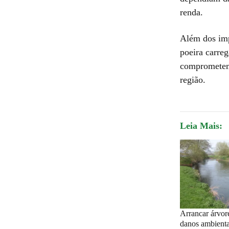
renda.
Além dos imp
poeira carreg
comprometem 
região.
Leia Mais:
Arrancar árvore
danos ambienta