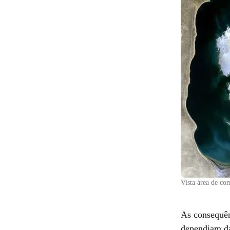
Vista área de c
As consequên
dependiam 