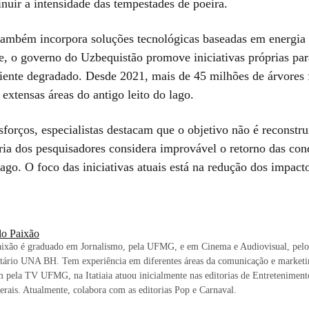
nuir a intensidade das tempestades de poeira.
 também incorpora soluções tecnológicas baseadas em energia 
e, o governo do Uzbequistão promove iniciativas próprias par
iente degradado. Desde 2021, mais de 45 milhões de árvores
extensas áreas do antigo leito do lago.
forços, especialistas destacam que o objetivo não é reconstr
ria dos pesquisadores considera improvável o retorno das con
lago. O foco das iniciativas atuais está na redução dos impact
lo Paixão
aixão é graduado em Jornalismo, pela UFMG, e em Cinema e Audiovisual, pelo
itário UNA BH. Tem experiência em diferentes áreas da comunicação e market
 pela TV UFMG, na Itatiaia atuou inicialmente nas editorias de Entreteniment
rais. Atualmente, colabora com as editorias Pop e Carnaval.