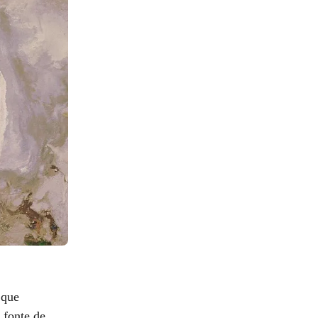
 que
 fonte de