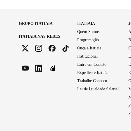
GRUPO ITATIAIA
ITATIAIA
Quem Somos
A
ITATIAIA NAS REDES
Programação
B
Ouça a Itatiaia
C
Institucional
E
Entre em Contato
E
Expediente Itatiaia
E
Trabalhe Conosco
G
Lei de Igualdade Salarial
M
M
P
S