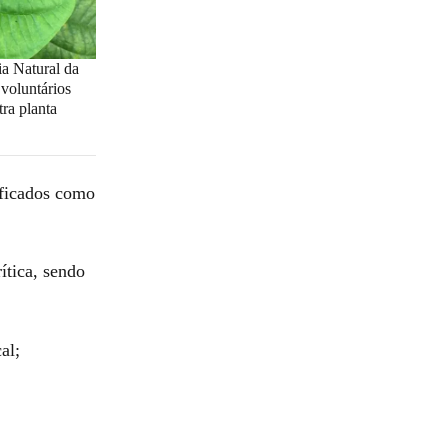
a Natural da
oluntários
tra planta
ificados como
ítica, sendo
al;