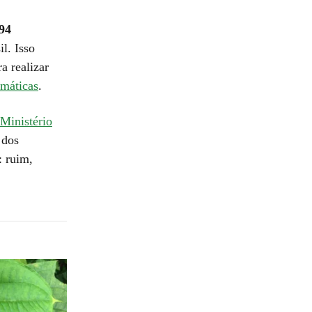
94
l. Isso
a realizar
máticas
.
Ministério
 dos
: ruim,