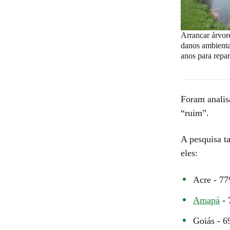
Arrancar árvore
danos ambienta
anos para repar
Foram analis
“ruim”.
A pesquisa t
eles:
Acre - 77
Amapá
- 
Goiás - 6