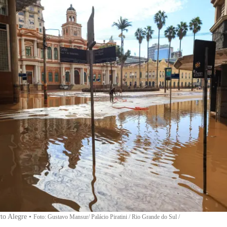
to Alegre
•
Foto: Gustavo Mansur/ Palácio Piratini / Rio Grande do Sul /