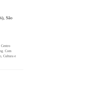
%), São
 Centro
ing. Com
o, Cultura e