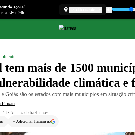
ocando agora!
Belo Horizonte
ça ao vivo
/
24h
mbiente
l tem mais de 1500 municí
lnerabilidade climática e f
e Goiás são os estados com mais municípios em situação crít
o Paixão
8h48
•
Atualizado
há 4 meses
ar
Adicionar Itatiaia ao