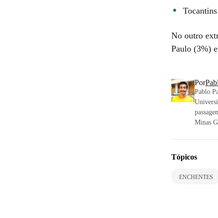
Tocantins
No outro ext
Paulo (3%) e
Por
Pab
Pablo P
Univers
passagem
Minas Ge
Tópicos
ENCHENTES