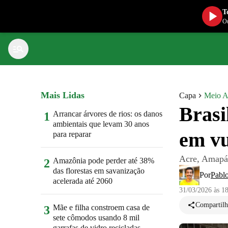
T
Ou
Mais Lidas
Capa
Meio A
Brasi
Arrancar árvores de rios: os danos
1
ambientais que levam 30 anos
em vu
para reparar
Acre, Amapá 
Amazônia pode perder até 38%
2
das florestas em savanização
Por
Pabl
acelerada até 2060
31/03/2026 às 1
Compartilh
Mãe e filha constroem casa de
3
sete cômodos usando 8 mil
garrafas de vidro recicladas