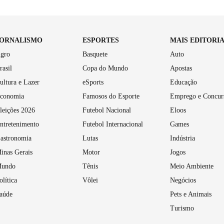
JORNALISMO
ESPORTES
MAIS EDITORI
gro
Basquete
Auto
rasil
Copa do Mundo
Apostas
ultura e Lazer
eSports
Educação
conomia
Famosos do Esporte
Emprego e Concur
leições 2026
Futebol Nacional
Eloos
ntretenimento
Futebol Internacional
Games
astronomia
Lutas
Indústria
inas Gerais
Motor
Jogos
undo
Tênis
Meio Ambiente
olítica
Vôlei
Negócios
aúde
Pets e Animais
Turismo