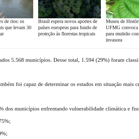
s de rios: os
Brasil espera novos aportes de
Museu de Históri
is que levam 30
países europeus para fundo de
UFMG convoca v
ar
proteção às florestas tropicais
para mutirão con
invasora
ados 5.568 municípios. Desse total, 1.594 (29%) foram class
ambém foi capaz de determinar os estados em situação mais cr
% dos municípios enfrentando vulnerabilidade climática e fisc
75%;
9%;