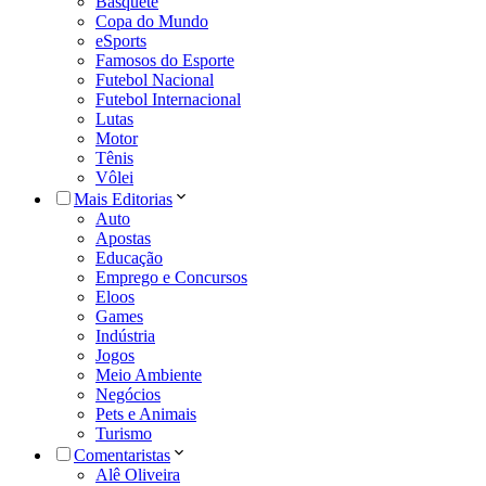
Basquete
Copa do Mundo
eSports
Famosos do Esporte
Futebol Nacional
Futebol Internacional
Lutas
Motor
Tênis
Vôlei
Mais Editorias
Auto
Apostas
Educação
Emprego e Concursos
Eloos
Games
Indústria
Jogos
Meio Ambiente
Negócios
Pets e Animais
Turismo
Comentaristas
Alê Oliveira