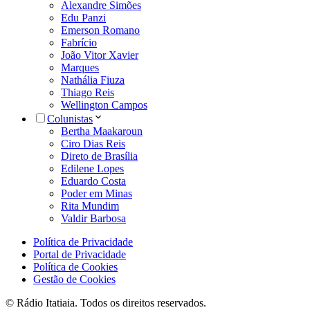
Alexandre Simões
Edu Panzi
Emerson Romano
Fabrício
João Vitor Xavier
Marques
Nathália Fiuza
Thiago Reis
Wellington Campos
Colunistas
Bertha Maakaroun
Ciro Dias Reis
Direto de Brasília
Edilene Lopes
Eduardo Costa
Poder em Minas
Rita Mundim
Valdir Barbosa
Política de Privacidade
Portal de Privacidade
Política de Cookies
Gestão de Cookies
© Rádio Itatiaia. Todos os direitos reservados.