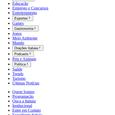
Educação
Emprego e Concursos
Entretenimento
Esportes
Games
Gastronomia
Jogos
Meio Ambiente
Mundo
Orações Itatiaia
Podcasts
Pets e Animais
Política
Saúde
Trends
Turismo
Últimas Notícias
Quem Somos
Programação
Ouça a Itatiaia
Institucional
Entre em Contato
Expediente Itatiaia