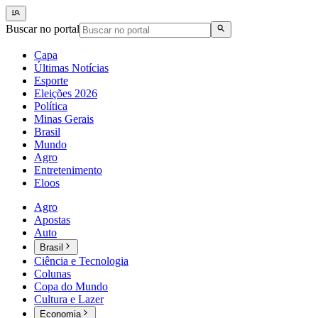
Buscar no portal
Capa
Últimas Notícias
Esporte
Eleições 2026
Política
Minas Gerais
Brasil
Mundo
Agro
Entretenimento
Eloos
Agro
Apostas
Auto
Brasil
Ciência e Tecnologia
Colunas
Copa do Mundo
Cultura e Lazer
Economia