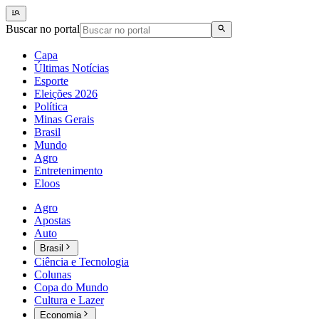
Buscar no portal
Capa
Últimas Notícias
Esporte
Eleições 2026
Política
Minas Gerais
Brasil
Mundo
Agro
Entretenimento
Eloos
Agro
Apostas
Auto
Brasil
Ciência e Tecnologia
Colunas
Copa do Mundo
Cultura e Lazer
Economia