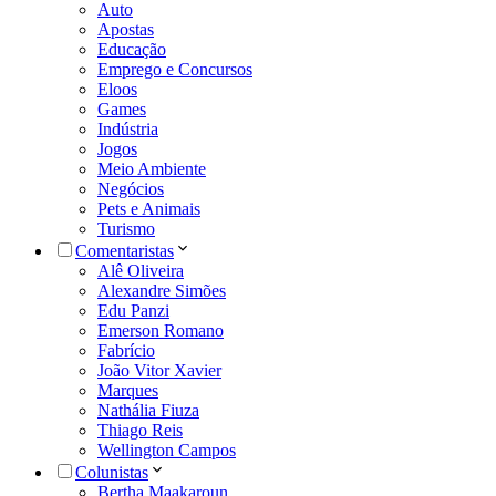
Auto
Apostas
Educação
Emprego e Concursos
Eloos
Games
Indústria
Jogos
Meio Ambiente
Negócios
Pets e Animais
Turismo
Comentaristas
Alê Oliveira
Alexandre Simões
Edu Panzi
Emerson Romano
Fabrício
João Vitor Xavier
Marques
Nathália Fiuza
Thiago Reis
Wellington Campos
Colunistas
Bertha Maakaroun