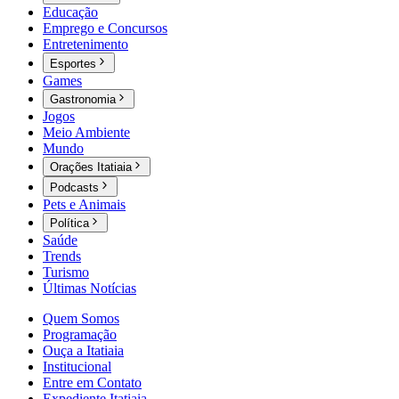
Educação
Emprego e Concursos
Entretenimento
Esportes
Games
Gastronomia
Jogos
Meio Ambiente
Mundo
Orações Itatiaia
Podcasts
Pets e Animais
Política
Saúde
Trends
Turismo
Últimas Notícias
Quem Somos
Programação
Ouça a Itatiaia
Institucional
Entre em Contato
Expediente Itatiaia