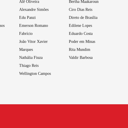
Alê Oliveira
Bertha Maakaroun
Alexandre Simões
Ciro Dias Reis
Edu Panzi
Direto de Brasília
sos
Emerson Romano
Edilene Lopes
Fabrício
Eduardo Costa
João Vitor Xavier
Poder em Minas
Marques
Rita Mundim
Nathália Fiuza
Valdir Barbosa
Thiago Reis
Wellington Campos