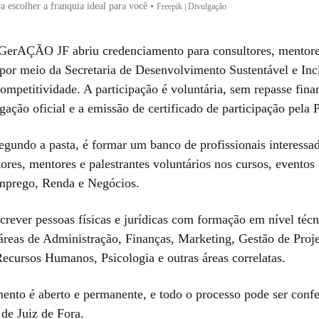
a escolher a franquia ideal para você
•
Freepik | Divulgação
erAÇÃO JF abriu credenciamento para consultores, mentore
, por meio da Secretaria de Desenvolvimento Sustentável e Inc
mpetitividade. A participação é voluntária, sem repasse fina
gação oficial e a emissão de certificado de participação pela P
segundo a pasta, é formar um banco de profissionais interessa
res, mentores e palestrantes voluntários nos cursos, eventos 
mprego, Renda e Negócios.
crever pessoas físicas e jurídicas com formação em nível téc
 áreas de Administração, Finanças, Marketing, Gestão de Proj
Recursos Humanos, Psicologia e outras áreas correlatas.
ento é aberto e permanente, e todo o processo pode ser confe
 de Juiz de Fora.