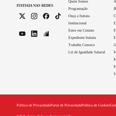
Quem Somos
A
ITATIAIA NAS REDES
Programação
B
Ouça a Itatiaia
C
Institucional
E
Entre em Contato
E
Expediente Itatiaia
E
Trabalhe Conosco
G
Lei de Igualdade Salarial
M
M
P
S
Política de Privacidade
Portal de Privacidade
Política de Cookies
Ges