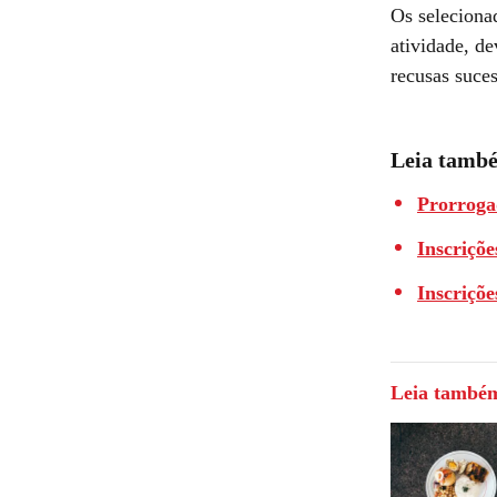
Os seleciona
atividade, de
recusas suce
Leia tamb
Prorroga
Inscriçõe
Inscriçõ
Leia també