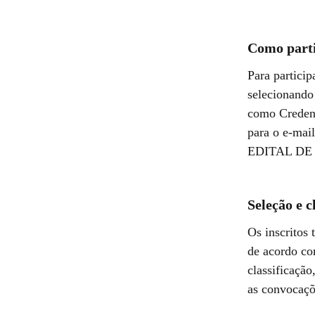
Como parti
Para particip
selecionando
como Creden
para o e-ma
EDITAL DE
Seleção e c
Os inscritos
de acordo co
classificação
as convocaçõ