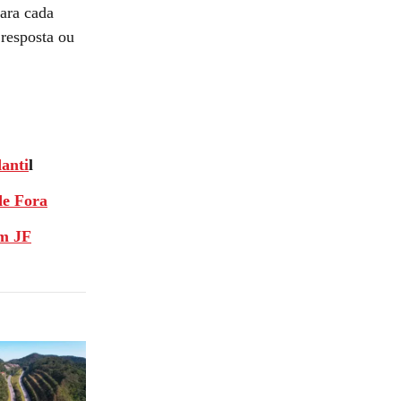
ara cada
 resposta ou
anti
l
de Fora
em JF