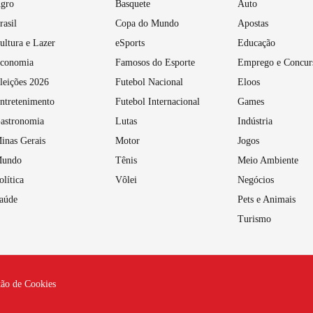
gro
Basquete
Auto
rasil
Copa do Mundo
Apostas
ultura e Lazer
eSports
Educação
conomia
Famosos do Esporte
Emprego e Concur
leições 2026
Futebol Nacional
Eloos
ntretenimento
Futebol Internacional
Games
astronomia
Lutas
Indústria
inas Gerais
Motor
Jogos
undo
Tênis
Meio Ambiente
olítica
Vôlei
Negócios
aúde
Pets e Animais
Turismo
tão de Cookies