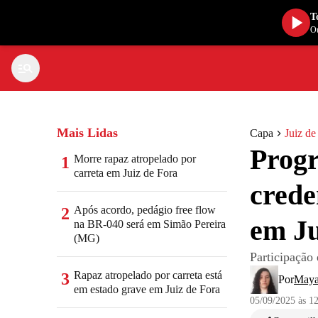
T
Ou
Mais Lidas
Capa
Juiz de
Prog
Morre rapaz atropelado por
1
carreta em Juiz de Fora
crede
Após acordo, pedágio free flow
2
em Ju
na BR-040 será em Simão Pereira
(MG)
Participação 
Rapaz atropelado por carreta está
3
Por
Maya
em estado grave em Juiz de Fora
05/09/2025 às 1