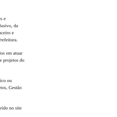
s e
lusivo, da
nceiro e
refeitura.
dos em atuar
e projetos do
nico ou
etos, Gestão
rido no site