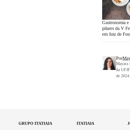
Gastronomia e 
pilares da V F
em Juiz de For
Por
May
Mayara F
da UFJF.
de 2024
GRUPO ITATIAIA
ITATIAIA