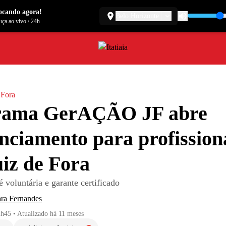
ocando agora!
Belo Horizonte
ça ao vivo
/
24h
 Fora
rama GerAÇÃO JF abre
nciamento para profission
iz de Fora
é voluntária e garante certificado
ra Fernandes
2h45
•
Atualizado
há 11 meses