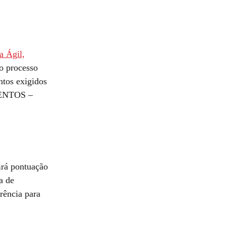
a Ágil,
o processo
tos exigidos
MENTOS –
irá pontuação
a de
erência para