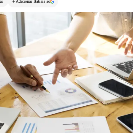
ar
Adicionar Itatiaia ao