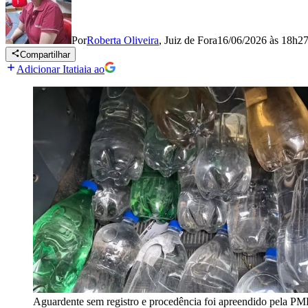
Por
Roberta Oliveira
,
Juiz de Fora
16/06/2026 às 18h2
Compartilhar
Adicionar Itatiaia ao
Aguardente sem registro e procedência foi apreendido pela PM