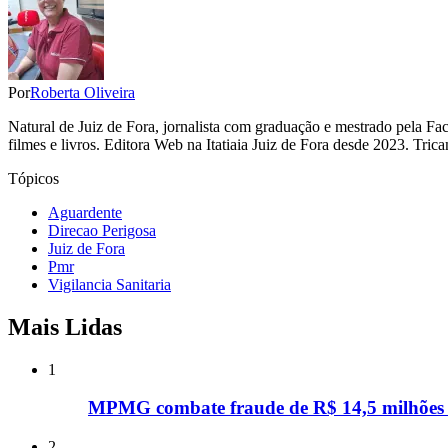
Por
Roberta Oliveira
Natural de Juiz de Fora, jornalista com graduação e mestrado pela F
filmes e livros. Editora Web na Itatiaia Juiz de Fora desde 2023. Tr
Tópicos
Aguardente
Direcao Perigosa
Juiz de Fora
Pmr
Vigilancia Sanitaria
Mais Lidas
1
MPMG combate fraude de R$ 14,5 milhões n
2