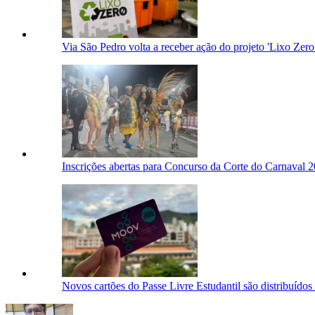
Via São Pedro volta a receber ação do projeto 'Lixo Zer
Inscrições abertas para Concurso da Corte do Carnaval 
Novos cartões do Passe Livre Estudantil são distribuídos