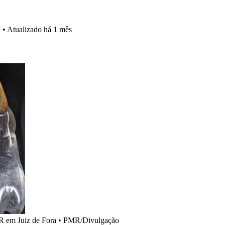
7
•
Atualizado
há 1 mês
R em Juiz de Fora
•
PMR/Divulgação