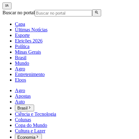
Buscar no portal
Capa
Últimas Notícias
Esporte
Eleições 2026
Política
Minas Gerais
Brasil
Mundo
Agro
Entretenimento
Eloos
Agro
Apostas
Auto
Brasil
Ciência e Tecnologia
Colunas
Copa do Mundo
Cultura e Lazer
Economia