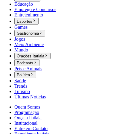
Educação
Emprego e Concursos
Entretenimento
Esportes
Games
Gastronomia
Jogos
Meio Ambiente
Mundo
Orações Itatiaia
Podcasts
Pets e Animais
Política
Saúde
Trends
Turismo
Últimas Notícias
Quem Somos
Programação
Ouça a Itatiaia
Institucional
Entre em Contato
Expediente Itatiaia