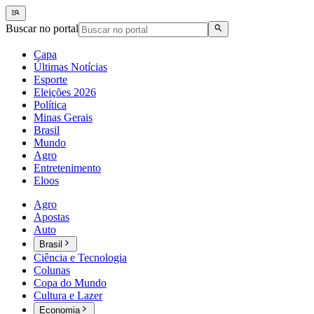
Buscar no portal
Capa
Últimas Notícias
Esporte
Eleições 2026
Política
Minas Gerais
Brasil
Mundo
Agro
Entretenimento
Eloos
Agro
Apostas
Auto
Brasil
Ciência e Tecnologia
Colunas
Copa do Mundo
Cultura e Lazer
Economia