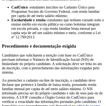
CadÚnico
: estudantes inscritos no Cadastro Único para
Programas Sociais do Governo Federal, com renda familiar
per capita de até meio salário mínimo;
Escolaridade e renda:
estudantes que tenham cursado todo o
ensino médio em escola pública ou como bolsistas integrais
em escola privada, e cuja renda familiar bruta mensal per
capita seja de até um salário mínimo e meio, conforme a Lei
nº 12.799/2013.
Procedimento e documentação exigida
Candidatos que solicitarem a isenção com base no CadÚnico
precisam informar o Número de Identificação Social (NIS) de
titularidade do próprio candidato. A solicitação deve ser feita no ato
da inscrição, com o preenchimento das informações exigidas pelo
sistema.
Ao preencher o cadastro on-line de inscrição, o candidato deve
declarar que pertence à família de baixa renda, possuindo renda
familiar mensal per capita de até meio salário mínimo. O NIS
informado precisa ser do próprio candidato e não de seus pais ou de
terceiros. A UFJF consulta o Órgão Gestor do CadÚnico para
verificar a veracidade das informações prestadas pelo candidato. O
formulário para preenchimento está disponível no
edital do exame
.