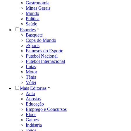
Gastronomia
Minas Gerais
Mundo
Política
Saúde
Esportes
Basquete
Copa do Mundo
eSports
Famosos do Esporte
Futebol Nacional
Futebol Internacional
Lutas
Motor
Tênis
Vôlei
Mais Editorias
Auto
Apostas
Educação
Emprego e Concursos
Eloos
Games
Indústria
Jogos