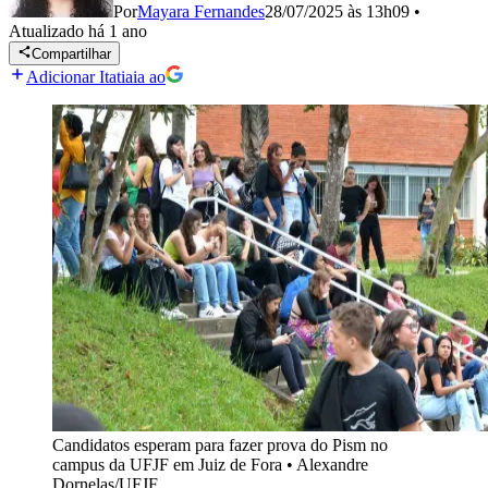
Por
Mayara Fernandes
28/07/2025 às 13h09
•
Atualizado
há 1 ano
Compartilhar
Adicionar Itatiaia ao
Candidatos esperam para fazer prova do Pism no
campus da UFJF em Juiz de Fora
•
Alexandre
Dornelas/UFJF