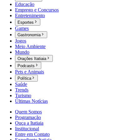
Educação
Emprego e Concursos
Entretenimento
Esportes
Games
Gastronomia
Jogos
Meio Ambiente
Mundo
Orações Itatiaia
Podcasts
Pets e Animais
Política
Saúde
Trends
Turismo
Últimas Notícias
Quem Somos
Programação
Ouça a Itatiaia
Institucional
Entre em Contato
Expediente Itatiaia