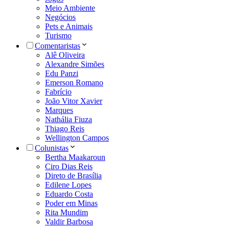
Meio Ambiente
Negócios
Pets e Animais
Turismo
Comentaristas
Alê Oliveira
Alexandre Simões
Edu Panzi
Emerson Romano
Fabrício
João Vitor Xavier
Marques
Nathália Fiuza
Thiago Reis
Wellington Campos
Colunistas
Bertha Maakaroun
Ciro Dias Reis
Direto de Brasília
Edilene Lopes
Eduardo Costa
Poder em Minas
Rita Mundim
Valdir Barbosa