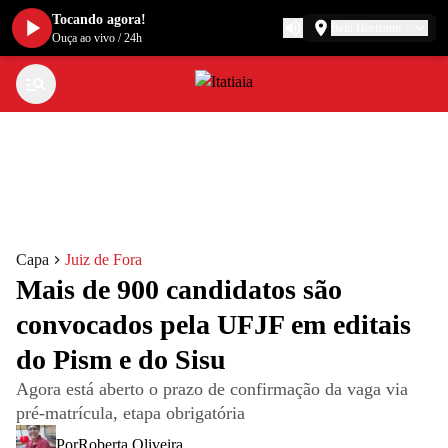
Tocando agora!
Belo Horizonte
Ouça ao vivo
/
24h
Capa
Juiz de Fora
Mais de 900 candidatos são
convocados pela UFJF em editais
do Pism e do Sisu
Agora está aberto o prazo de confirmação da vaga via
pré-matrícula, etapa obrigatória
Por
Roberta Oliveira