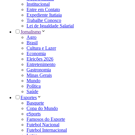
Institucional
Entre em Contato
Expediente Itatiaia
Trabalhe Conosco
Lei de Igualdade Salarial
Jornalismo
Agro
Brasil
Cultura e Lazer
Economia
Eleições 2026
Entretenimento
Gastronomia
Minas Gerais
Mundo
Política
Saúde
Esportes
Basquete
Copa do Mundo
eSports
Famosos do Esporte
Futebol Nacional
Futebol Internacional