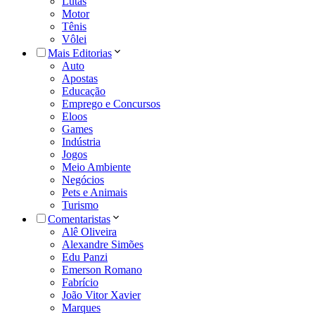
Lutas
Motor
Tênis
Vôlei
Mais Editorias
Auto
Apostas
Educação
Emprego e Concursos
Eloos
Games
Indústria
Jogos
Meio Ambiente
Negócios
Pets e Animais
Turismo
Comentaristas
Alê Oliveira
Alexandre Simões
Edu Panzi
Emerson Romano
Fabrício
João Vitor Xavier
Marques