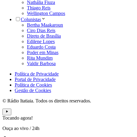
Nathália Fiuza
Thiago Reis
Wellington Campos
Colunistas
Bertha Maakaroun
Ciro Dias Reis
Direto de Brasília
Edilene Lopes
Eduardo Costa
Poder em Minas
Rita Mundim
Valdir Barbosa
Política de Privacidade
Portal de Privacidade
Política de Cookies
Gestão de Cookies
© Rádio Itatiaia. Todos os direitos reservados.
Tocando agora!
Ouça ao vivo
/
24h