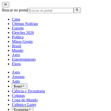
Buscar no portal
Capa
Últimas Notícias
Esporte
Eleições 2026
Política
Minas Gerais
Brasil
Mundo
Agro
Entretenimento
Eloos
Agro
Apostas
Auto
Brasil
Ciência e Tecnologia
Colunas
Copa do Mundo
Cultura e Lazer
Economia