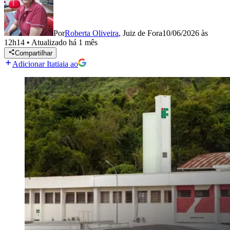
Por
Roberta Oliveira
,
Juiz de Fora
10/06/2026 às
12h14
•
Atualizado
há 1 mês
Compartilhar
Adicionar Itatiaia ao