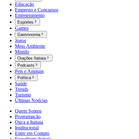
Educação
Emprego e Concursos
Entretenimento
Esportes
Games
Gastronomia
Jogos
Meio Ambiente
Mundo
Orações Itatiaia
Podcasts
Pets e Animais
Política
Saúde
Trends
Turismo
Últimas Notícias
Quem Somos
Programação
Ouça a Itatiaia
Institucional
Entre em Contato
Expediente Itatiaia