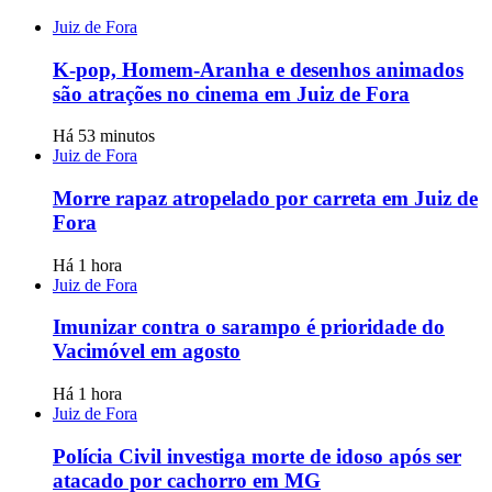
Juiz de Fora
K-pop, Homem-Aranha e desenhos animados
são atrações no cinema em Juiz de Fora
Há 53 minutos
Juiz de Fora
Morre rapaz atropelado por carreta em Juiz de
Fora
Há 1 hora
Juiz de Fora
Imunizar contra o sarampo é prioridade do
Vacimóvel em agosto
Há 1 hora
Juiz de Fora
Polícia Civil investiga morte de idoso após ser
atacado por cachorro em MG