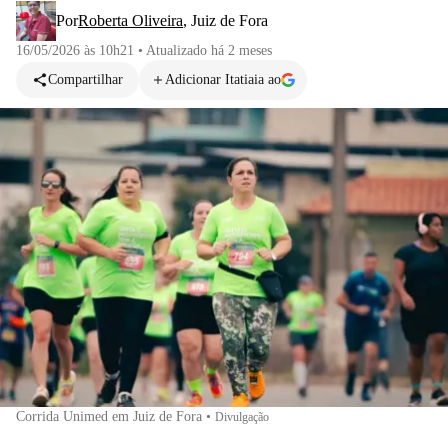
Por
Roberta Oliveira
,
Juiz de Fora
16/05/2026 às 10h21
•
Atualizado
há 2 meses
Compartilhar
Adicionar Itatiaia ao
Corrida Unimed em Juiz de Fora
•
Divulgação