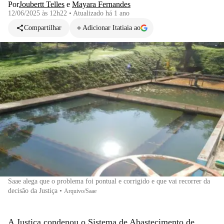
Por
Joubertt Telles
e
Mayara Fernandes
12/06/2025 às 12h22
•
Atualizado
há 1 ano
Compartilhar
Adicionar Itatiaia ao
Saae alega que o problema foi pontual e corrigido e que vai recorrer da
decisão da Justiça
•
Arquivo/Saae
A Justiça condenou o Sistema de Abastecimento de