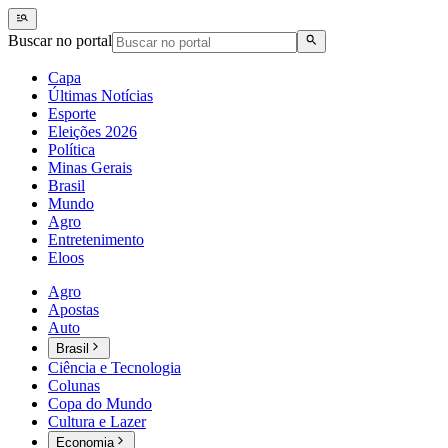
Buscar no portal
Capa
Últimas Notícias
Esporte
Eleições 2026
Política
Minas Gerais
Brasil
Mundo
Agro
Entretenimento
Eloos
Agro
Apostas
Auto
Brasil
Ciência e Tecnologia
Colunas
Copa do Mundo
Cultura e Lazer
Economia