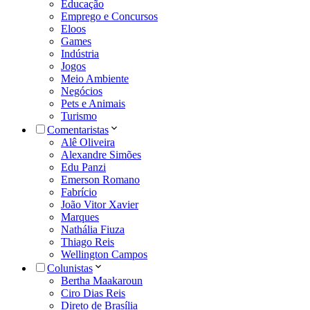
Educação
Emprego e Concursos
Eloos
Games
Indústria
Jogos
Meio Ambiente
Negócios
Pets e Animais
Turismo
Comentaristas
Alê Oliveira
Alexandre Simões
Edu Panzi
Emerson Romano
Fabrício
João Vitor Xavier
Marques
Nathália Fiuza
Thiago Reis
Wellington Campos
Colunistas
Bertha Maakaroun
Ciro Dias Reis
Direto de Brasília