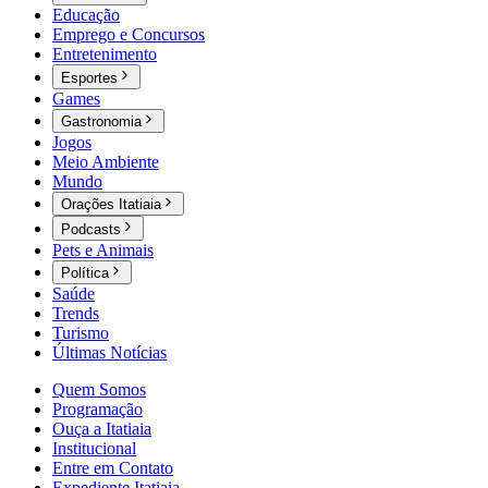
Educação
Emprego e Concursos
Entretenimento
Esportes
Games
Gastronomia
Jogos
Meio Ambiente
Mundo
Orações Itatiaia
Podcasts
Pets e Animais
Política
Saúde
Trends
Turismo
Últimas Notícias
Quem Somos
Programação
Ouça a Itatiaia
Institucional
Entre em Contato
Expediente Itatiaia