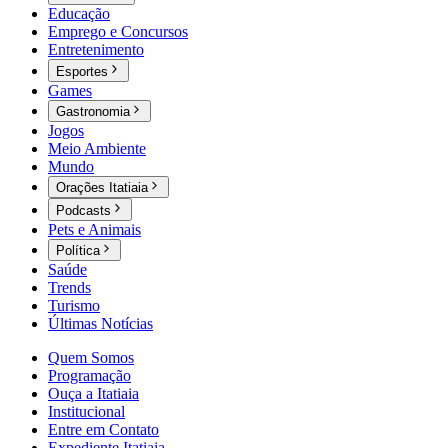
Educação
Emprego e Concursos
Entretenimento
Esportes
Games
Gastronomia
Jogos
Meio Ambiente
Mundo
Orações Itatiaia
Podcasts
Pets e Animais
Política
Saúde
Trends
Turismo
Últimas Notícias
Quem Somos
Programação
Ouça a Itatiaia
Institucional
Entre em Contato
Expediente Itatiaia