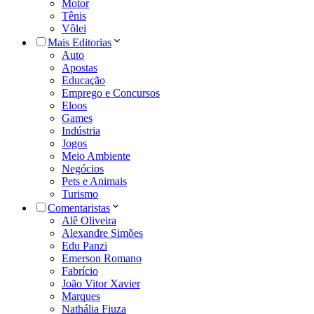
Motor
Tênis
Vôlei
Mais Editorias
Auto
Apostas
Educação
Emprego e Concursos
Eloos
Games
Indústria
Jogos
Meio Ambiente
Negócios
Pets e Animais
Turismo
Comentaristas
Alê Oliveira
Alexandre Simões
Edu Panzi
Emerson Romano
Fabrício
João Vitor Xavier
Marques
Nathália Fiuza