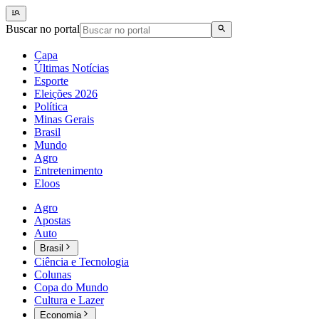
Buscar no portal
Capa
Últimas Notícias
Esporte
Eleições 2026
Política
Minas Gerais
Brasil
Mundo
Agro
Entretenimento
Eloos
Agro
Apostas
Auto
Brasil
Ciência e Tecnologia
Colunas
Copa do Mundo
Cultura e Lazer
Economia