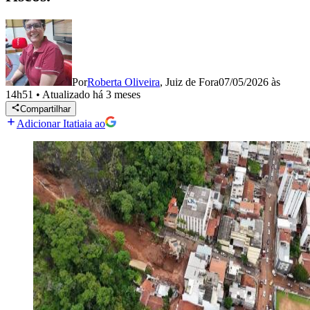
Por
Roberta Oliveira
,
Juiz de Fora
07/05/2026 às
14h51
•
Atualizado
há 3 meses
Compartilhar
Adicionar Itatiaia ao