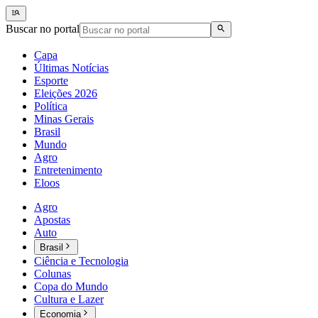
Buscar no portal
Capa
Últimas Notícias
Esporte
Eleições 2026
Política
Minas Gerais
Brasil
Mundo
Agro
Entretenimento
Eloos
Agro
Apostas
Auto
Brasil
Ciência e Tecnologia
Colunas
Copa do Mundo
Cultura e Lazer
Economia