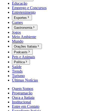
Educação
Emprego e Concursos
Entretenimento
Esportes
Games
Gastronomia
Jogos
Meio Ambiente
Mundo
Orações Itatiaia
Podcasts
Pets e Animais
Política
Saúde
Trends
Turismo
Últimas Notícias
Quem Somos
Programação
Ouça a Itatiaia
Institucional
Entre em Contato
Expediente Itatiaia