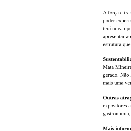
A força e tra
poder experi
terá nova opo
apresentar a
estrutura qu
Sustentabili
Mata Mineira
gerado. Não 
mais uma ver
Outras atraç
expositores 
gastronomia,
Mais inform