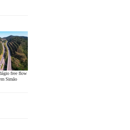
ágio free flow
 em Simão