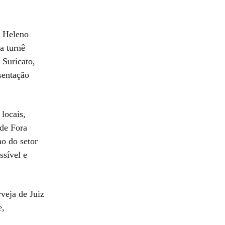
o Heleno
a turnê
 Suricato,
sentação
 locais,
 de Fora
o do setor
ssível e
veja de Juiz
e,