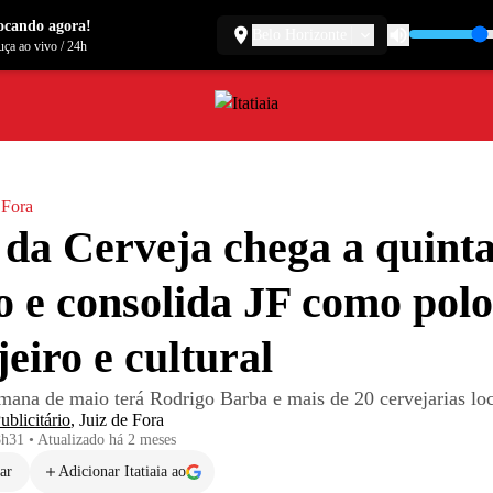
ocando agora!
Belo Horizonte
ça ao vivo
/
24h
 Fora
 da Cerveja chega a quint
o e consolida JF como polo
jeiro e cultural
mana de maio terá Rodrigo Barba e mais de 20 cervejarias loc
blicitário
,
Juiz de Fora
8h31
•
Atualizado
há 2 meses
ar
Adicionar Itatiaia ao