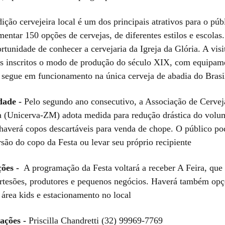
dição cervejeira local é um dos principais atrativos para o púb
mentar 150 opções de cervejas, de diferentes estilos e escola
rtunidade de conhecer a cervejaria da Igreja da Glória. A visi
os inscritos o modo de produção do século XIX, com equipam
e segue em funcionamento na única cerveja de abadia do Bras
dade -
Pelo segundo ano consecutivo, a Associação de Cervej
 (Unicerva-ZM) adota medida para redução drástica do volum
haverá copos descartáveis para venda de chope. O público pod
são do copo da Festa ou levar seu próprio recipiente
ões -
A programação da Festa voltará a receber A Feira, que
artesões, produtores e pequenos negócios. Haverá também opç
 área kids e estacionamento no local
ações -
Priscilla Chandretti (32) 99969-7769