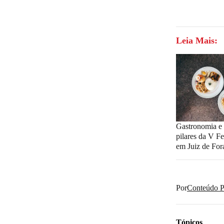
Leia Mais:
Gastronomia e 
pilares da V F
em Juiz de For
Por
Conteúdo Pu
Tópicos