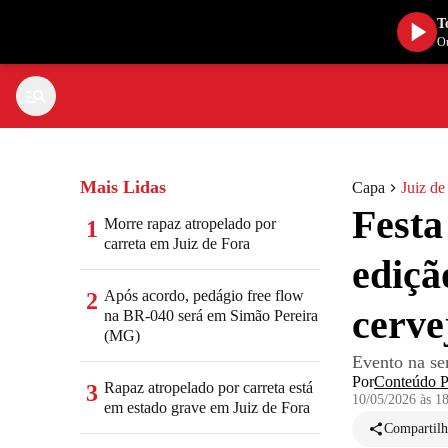
T
Ou
Mais Lidas
Capa
Juiz de
Festa
Morre rapaz atropelado por
1
carreta em Juiz de Fora
ediçã
Após acordo, pedágio free flow
2
cerve
na BR-040 será em Simão Pereira
(MG)
Evento na se
Por
Conteúdo Pu
Rapaz atropelado por carreta está
3
10/05/2026 às 1
em estado grave em Juiz de Fora
Compartilh