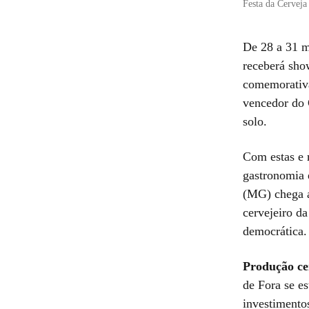
Festa da Cerveja
De 28 a 31 m
receberá sho
comemorativa
vencedor do 
solo.
Com estas e m
gastronomia e
(MG) chega a
cervejeiro da
democrática.
Produção cer
de Fora se es
investimento