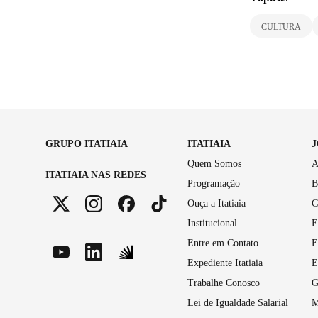
CULTURA
GRUPO ITATIAIA
ITATIAIA
Quem Somos
A
ITATIAIA NAS REDES
Programação
B
Ouça a Itatiaia
C
Institucional
E
Entre em Contato
E
Expediente Itatiaia
E
Trabalhe Conosco
G
Lei de Igualdade Salarial
M