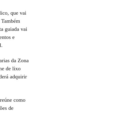
lico, que vai
s. Também
ta guiada vai
entos e
il.
arias da Zona
e de lixo
erá adquirir
 reúne como
ões de