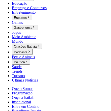
Educação
Emprego e Concursos
Entretenimento
Esportes
Games
Gastronomia
Jogos
Meio Ambiente
Mundo
Orações Itatiaia
Podcasts
Pets e Animais
Política
Saúde
Trends
Turismo
Últimas Notícias
Quem Somos
Programação
Ouça a Itatiaia
Institucional
Entre em Contato
Expediente Itatiaia