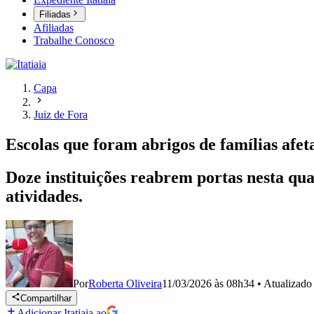
Filiadas
Afiliadas
Trabalhe Conosco
Capa
Juiz de Fora
Escolas que foram abrigos de famílias afe
Doze instituições reabrem portas nesta qua
atividades.
Por
Roberta Oliveira
11/03/2026 às 08h34
•
Atualizad
Compartilhar
Adicionar Itatiaia ao