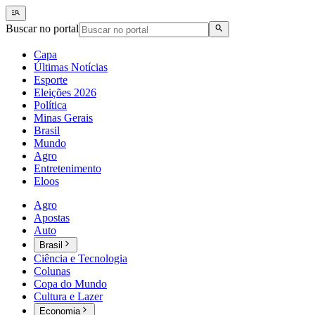
Buscar no portal
Capa
Últimas Notícias
Esporte
Eleições 2026
Política
Minas Gerais
Brasil
Mundo
Agro
Entretenimento
Eloos
Agro
Apostas
Auto
Brasil
Ciência e Tecnologia
Colunas
Copa do Mundo
Cultura e Lazer
Economia