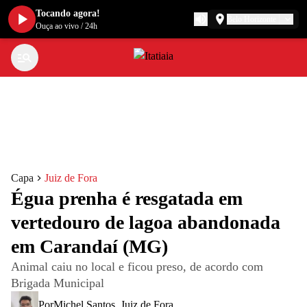
Tocando agora!
Belo Horizonte
Ouça ao vivo
/
24h
Capa
Juiz de Fora
Égua prenha é resgatada em
vertedouro de lagoa abandonada
em Carandaí (MG)
Animal caiu no local e ficou preso, de acordo com
Brigada Municipal
Por
Michel Santos
,
Juiz de Fora