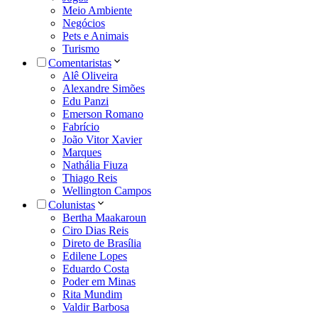
Meio Ambiente
Negócios
Pets e Animais
Turismo
Comentaristas
Alê Oliveira
Alexandre Simões
Edu Panzi
Emerson Romano
Fabrício
João Vitor Xavier
Marques
Nathália Fiuza
Thiago Reis
Wellington Campos
Colunistas
Bertha Maakaroun
Ciro Dias Reis
Direto de Brasília
Edilene Lopes
Eduardo Costa
Poder em Minas
Rita Mundim
Valdir Barbosa