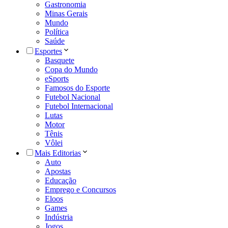
Gastronomia
Minas Gerais
Mundo
Política
Saúde
Esportes
Basquete
Copa do Mundo
eSports
Famosos do Esporte
Futebol Nacional
Futebol Internacional
Lutas
Motor
Tênis
Vôlei
Mais Editorias
Auto
Apostas
Educação
Emprego e Concursos
Eloos
Games
Indústria
Jogos