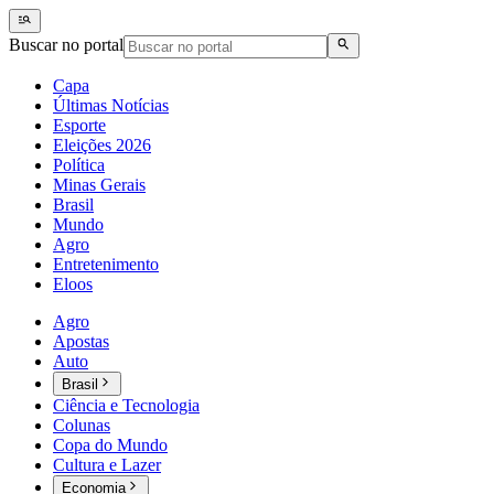
Buscar no portal
Capa
Últimas Notícias
Esporte
Eleições 2026
Política
Minas Gerais
Brasil
Mundo
Agro
Entretenimento
Eloos
Agro
Apostas
Auto
Brasil
Ciência e Tecnologia
Colunas
Copa do Mundo
Cultura e Lazer
Economia