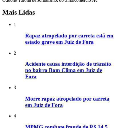
Oddone Turolla de Jornalismo, do Sindicomércio JF.
Mais Lidas
1
Rapaz atropelado por carreta está em
estado grave em Juiz de Fora
2
Acidente causa interdição de trânsito
no bairro Bom Clima em Juiz de
Fora
3
Morre rapaz atropelado por carreta
em Juiz de Fora
4
MPMG combate fraude de R$ 14,5