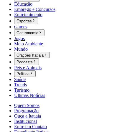
Educação
Emprego e Concursos
Entretenimento
Esportes
Games
Gastronomia
Jogos
Meio Ambiente
Mundo
Orações Itatiaia
Podcasts
Pets e Animais
Política
Saúde
Trends
Turismo
Últimas Notícias
Quem Somos
Programação
Ouça a Itatiaia
Institucional
Entre em Contato
Expediente Itatiaia