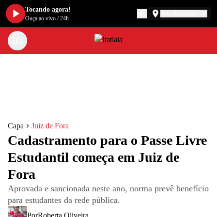
Tocando agora!
Belo Horizonte
Ouça ao vivo
/
24h
Capa
Juiz de Fora
Cadastramento para o Passe Livre
Estudantil começa em Juiz de
Fora
Aprovada e sancionada neste ano, norma prevê benefício
para estudantes da rede pública.
Por
Roberta Oliveira