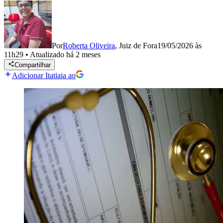
Por
Roberta Oliveira
,
Juiz de Fora
19/05/2026 às
11h29
•
Atualizado
há 2 meses
Compartilhar
Adicionar Itatiaia ao