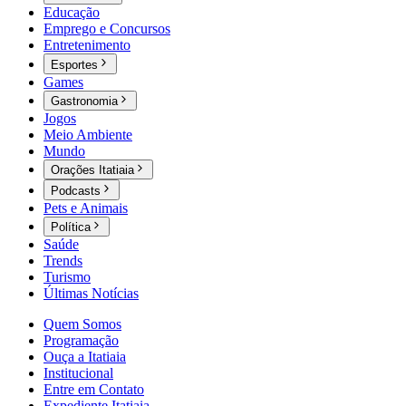
Educação
Emprego e Concursos
Entretenimento
Esportes
Games
Gastronomia
Jogos
Meio Ambiente
Mundo
Orações Itatiaia
Podcasts
Pets e Animais
Política
Saúde
Trends
Turismo
Últimas Notícias
Quem Somos
Programação
Ouça a Itatiaia
Institucional
Entre em Contato
Expediente Itatiaia