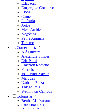
Educação
Emprego e Concursos
Eloos
Games
Indústria
Jogos
Meio Ambiente
Negócios
Pets e Animais
Turismo
Comentaristas
Alê Oliveira
Alexandre Simões
Edu Panzi
Emerson Romano
Fabrício
João Vitor Xavier
Marques
Nathália Fiuza
Thiago Reis
Wellington Campos
Colunistas
Bertha Maakaroun
Ciro Dias Reis