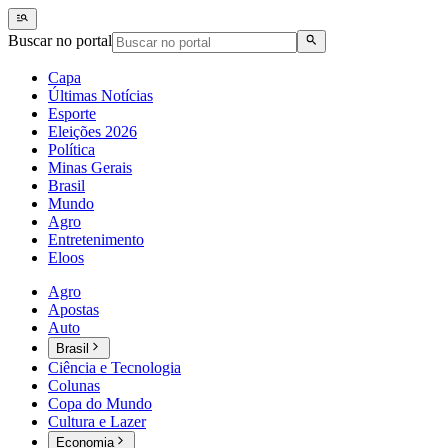
Buscar no portal
Capa
Últimas Notícias
Esporte
Eleições 2026
Política
Minas Gerais
Brasil
Mundo
Agro
Entretenimento
Eloos
Agro
Apostas
Auto
Brasil
Ciência e Tecnologia
Colunas
Copa do Mundo
Cultura e Lazer
Economia