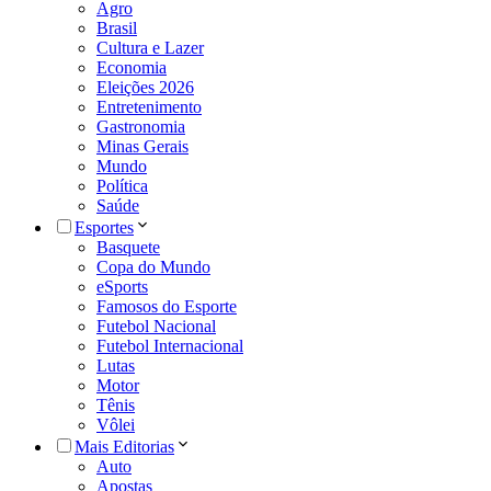
Agro
Brasil
Cultura e Lazer
Economia
Eleições 2026
Entretenimento
Gastronomia
Minas Gerais
Mundo
Política
Saúde
Esportes
Basquete
Copa do Mundo
eSports
Famosos do Esporte
Futebol Nacional
Futebol Internacional
Lutas
Motor
Tênis
Vôlei
Mais Editorias
Auto
Apostas