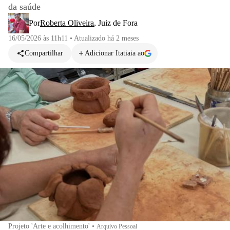
da saúde
Por
Roberta Oliveira
,
Juiz de Fora
16/05/2026 às 11h11
•
Atualizado
há 2 meses
Compartilhar
Adicionar Itatiaia ao
Projeto 'Arte e acolhimento'
•
Arquivo Pessoal