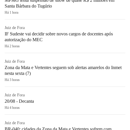
MPMG tenta suspensão de show de quase R$ 2 milhões em
Santa Bárbara do Tugúrio
Há 1 hora
Juiz de Fora
IF Sudeste vai decidir sobre novos cargos de docentes após
autorização do MEC
Há 2 horas
Juiz de Fora
Zona da Mata e Vertentes seguem sob alertas amarelos do Inmet
nesta sexta (7)
Há 3 horas
Juiz de Fora
20/08 - Decanta
Há 4 horas
Juiz de Fora
BR-040: cidades da Zona da Mata e Vertentes sofrem com