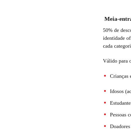
Meia-entr
50% de desco
identidade o
cada categor
Válido para o
Crianças 
Idosos (a
Estudante
Pessoas c
Doadores