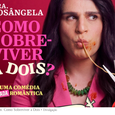
m: Como Sobreviver a Dois
•
Divulgação