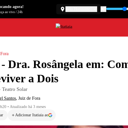
ocando agora!
Belo Horizonte
ça ao vivo
/
24h
 Fora
 - Dra. Rosângela em: Co
viver a Dois
 Teatro Solar
el Santos
,
Juiz de Fora
9h20
•
Atualizado
há 3 meses
ar
Adicionar Itatiaia ao