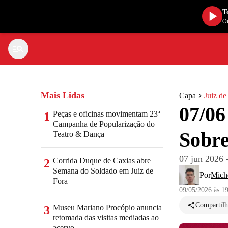
T
Ou
Mais Lidas
Capa
Juiz de
07/06
Peças e oficinas movimentam 23ª
1
Campanha de Popularização do
Sobre
Teatro & Dança
07 jun 2026 -
Corrida Duque de Caxias abre
2
Semana do Soldado em Juiz de
Por
Mich
Fora
09/05/2026 às 1
Compartilh
Museu Mariano Procópio anuncia
3
retomada das visitas mediadas ao
acervo