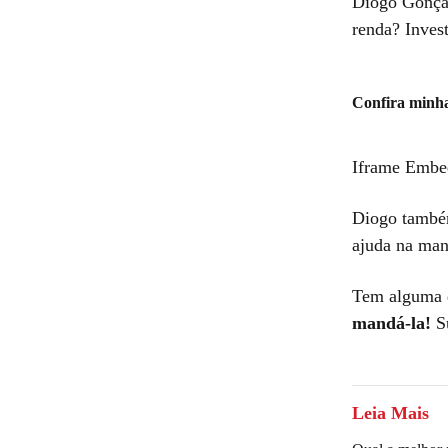
Diogo Gonçal
renda? Inves
Confira minh
Iframe Embe
Diogo também
ajuda na man
Tem alguma 
mandá-la!
S
Leia Mais