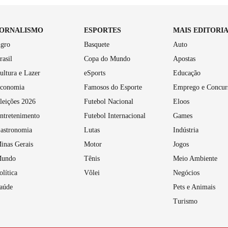
JORNALISMO
ESPORTES
MAIS EDITORI
gro
Basquete
Auto
rasil
Copa do Mundo
Apostas
ultura e Lazer
eSports
Educação
conomia
Famosos do Esporte
Emprego e Concur
leições 2026
Futebol Nacional
Eloos
ntretenimento
Futebol Internacional
Games
astronomia
Lutas
Indústria
inas Gerais
Motor
Jogos
undo
Tênis
Meio Ambiente
olítica
Vôlei
Negócios
aúde
Pets e Animais
Turismo