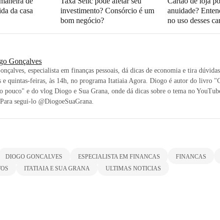
maneira de
Taxa Selic pode afetar seu
Cartão de loja p
ida da casa
investimento? Consórcio é um
anuidade? Entend
bom negócio?
no uso desses car
go Gonçalves
nçalves, especialista em finanças pessoais, dá dicas de economia e tira dúvidas
 e quintas-feiras, às 14h, no programa Itatiaia Agora. Diogo é autor do livro "
o pouco" e do vlog Diogo e Sua Grana, onde dá dicas sobre o tema no YouTube
. Para segui-lo @DiogoeSuaGrana.
DIOGO GONCALVES
ESPECIALISTA EM FINANCAS
FINANCAS
TOS
ITATIAIA E SUA GRANA
ULTIMAS NOTICIAS