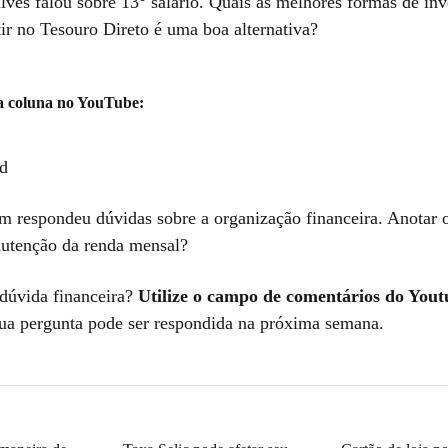
ves falou sobre 13° salário. Quais as melhores formas de inve
tir no Tesouro Direto é uma boa alternativa?
a coluna no YouTube:
d
 respondeu dúvidas sobre a organização financeira. Anotar o
utenção da renda mensal?
dúvida financeira?
Utilize o campo de comentários do Yout
ua pergunta pode ser respondida na próxima semana.