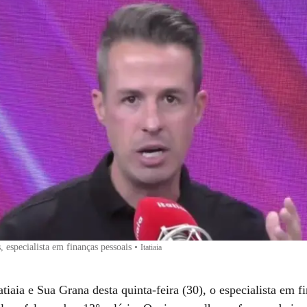
 especialista em finanças pessoais
•
Itatiaia
tiaia e Sua Grana desta quinta-feira (30), o especialista em f