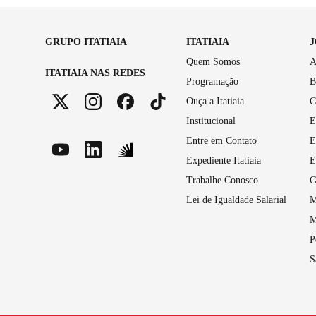
GRUPO ITATIAIA
ITATIAIA
Quem Somos
A
ITATIAIA NAS REDES
Programação
B
Ouça a Itatiaia
C
Institucional
E
Entre em Contato
E
Expediente Itatiaia
E
Trabalhe Conosco
G
Lei de Igualdade Salarial
M
M
P
S