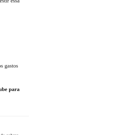
stir essa
s gastos
ube para