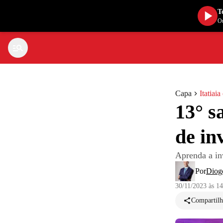
T
Ou
Capa
Itatiai
13° s
de in
Aprenda a in
Por
Diog
30/11/2023 às 1
Compartilh