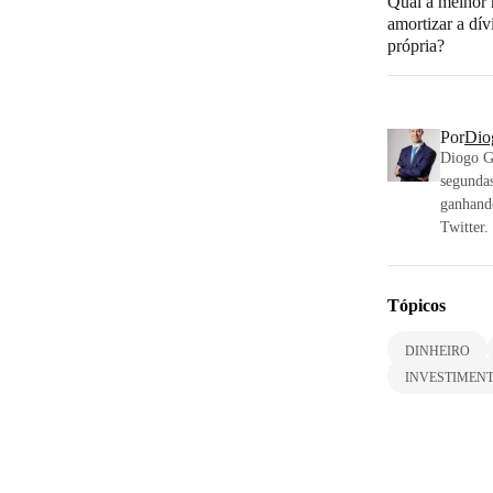
Qual a melhor 
amortizar a dív
própria?
Por
Dio
Diogo Go
segundas
ganhand
Twitter
Tópicos
DINHEIRO
INVESTIMEN