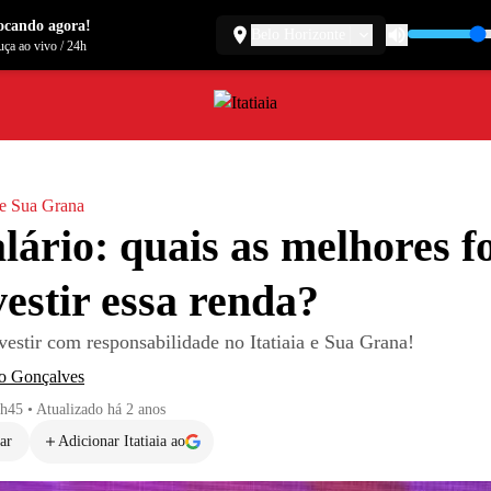
ocando agora!
Belo Horizonte
ça ao vivo
/
24h
a e Sua Grana
alário: quais as melhores 
vestir essa renda?
vestir com responsabilidade no Itatiaia e Sua Grana!
o Gonçalves
4h45
•
Atualizado
há 2 anos
ar
Adicionar Itatiaia ao