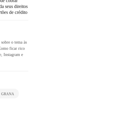
ode cobrar
a seus direitos
tões de crédito
 sobre o tema às
Como ficar rico
, Instagram e
GRANA