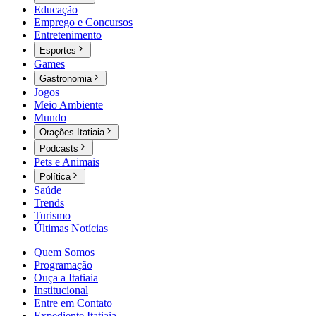
Educação
Emprego e Concursos
Entretenimento
Esportes
Games
Gastronomia
Jogos
Meio Ambiente
Mundo
Orações Itatiaia
Podcasts
Pets e Animais
Política
Saúde
Trends
Turismo
Últimas Notícias
Quem Somos
Programação
Ouça a Itatiaia
Institucional
Entre em Contato
Expediente Itatiaia