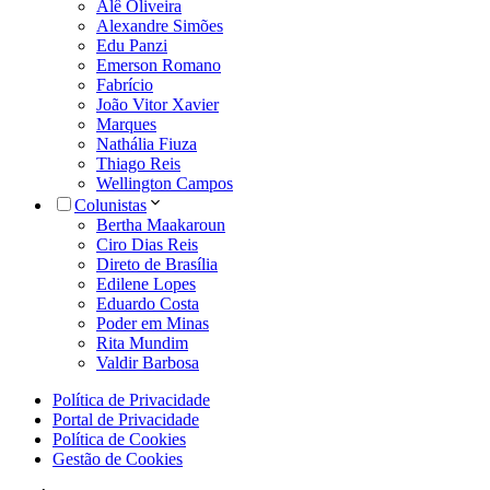
Alê Oliveira
Alexandre Simões
Edu Panzi
Emerson Romano
Fabrício
João Vitor Xavier
Marques
Nathália Fiuza
Thiago Reis
Wellington Campos
Colunistas
Bertha Maakaroun
Ciro Dias Reis
Direto de Brasília
Edilene Lopes
Eduardo Costa
Poder em Minas
Rita Mundim
Valdir Barbosa
Política de Privacidade
Portal de Privacidade
Política de Cookies
Gestão de Cookies