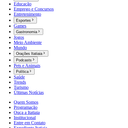
Educação
Emprego e Concursos
Entretenimento
Esportes
Games
Gastronomia
Jogos
Meio Ambiente
Mundo
Orações Itatiaia
Podcasts
Pets e Animais
Política
Saúde
Trends
Turismo
Últimas Notícias
Quem Somos
Programação
Ouça a Itatiaia
Institucional
Entre em Contato
Expediente Itatiaia