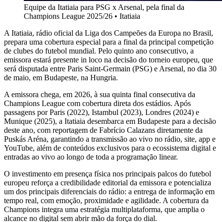
Equipe da Itatiaia para PSG x Arsenal, pela final da
Champions League 2025/26
•
Itatiaia
A Itatiaia, rádio oficial da Liga dos Campeões da Europa no Brasil,
prepara uma cobertura especial para a final da principal competição
de clubes do futebol mundial. Pelo quinto ano consecutivo, a
emissora estará presente in loco na decisão do torneio europeu, que
será disputada entre Paris Saint-Germain (PSG) e Arsenal, no dia 30
de maio, em Budapeste, na Hungria.
A emissora chega, em 2026, à sua quinta final consecutiva da
Champions League com cobertura direta dos estádios. Após
passagens por Paris (2022), Istambul (2023), Londres (2024) e
Munique (2025), a Itatiaia desembarca em Budapeste para a decisão
deste ano, com reportagem de Fabrício Calazans diretamente da
Puskás Aréna, garantindo a transmissão ao vivo no rádio, site, app e
YouTube, além de conteúdos exclusivos para o ecossistema digital e
entradas ao vivo ao longo de toda a programação linear.
O investimento em presença física nos principais palcos do futebol
europeu reforça a credibilidade editorial da emissora e potencializa
um dos principais diferenciais do rádio: a entrega de informação em
tempo real, com emoção, proximidade e agilidade. A cobertura da
Champions integra uma estratégia multiplataforma, que amplia o
alcance no digital sem abrir mão da força do dial.