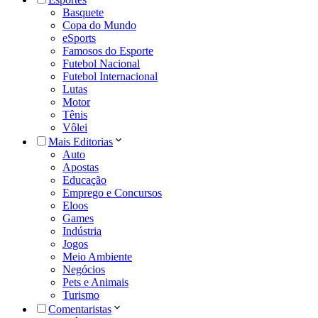
Basquete
Copa do Mundo
eSports
Famosos do Esporte
Futebol Nacional
Futebol Internacional
Lutas
Motor
Tênis
Vôlei
Mais Editorias
Auto
Apostas
Educação
Emprego e Concursos
Eloos
Games
Indústria
Jogos
Meio Ambiente
Negócios
Pets e Animais
Turismo
Comentaristas