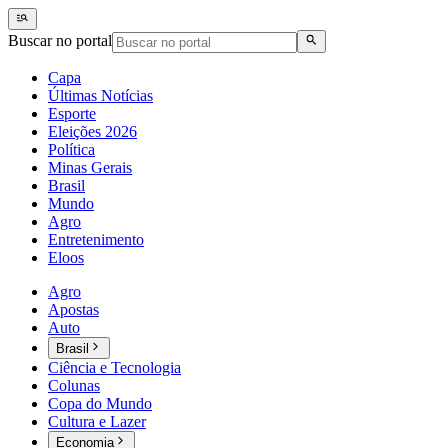
Buscar no portal
Capa
Últimas Notícias
Esporte
Eleições 2026
Política
Minas Gerais
Brasil
Mundo
Agro
Entretenimento
Eloos
Agro
Apostas
Auto
Brasil
Ciência e Tecnologia
Colunas
Copa do Mundo
Cultura e Lazer
Economia