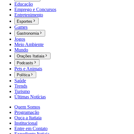
Educação
Emprego e Concursos
Entretenimento
Esportes
Games
Gastronomia
Jogos
Meio Ambiente
Mundo
Orações Itatiaia
Podcasts
Pets e Animais
Política
Saúde
Trends
Turismo
Últimas Notícias
Quem Somos
Programação
Ouça a Itatiaia
Institucional
Entre em Contato
Expediente Itatiaia