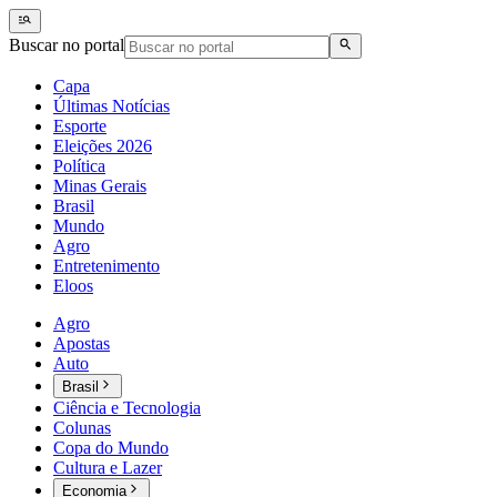
Buscar no portal
Capa
Últimas Notícias
Esporte
Eleições 2026
Política
Minas Gerais
Brasil
Mundo
Agro
Entretenimento
Eloos
Agro
Apostas
Auto
Brasil
Ciência e Tecnologia
Colunas
Copa do Mundo
Cultura e Lazer
Economia