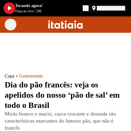
Tocando agora!
Belo Horizonte
Ouça ao vivo
/
24h
Capa
Gastronomia
Dia do pão francês: veja os
apelidos do nosso ‘pão de sal’ em
todo o Brasil
Miolo branco e macio, casca crocante e dourada são
características marcantes do famoso pão, que não é
francês