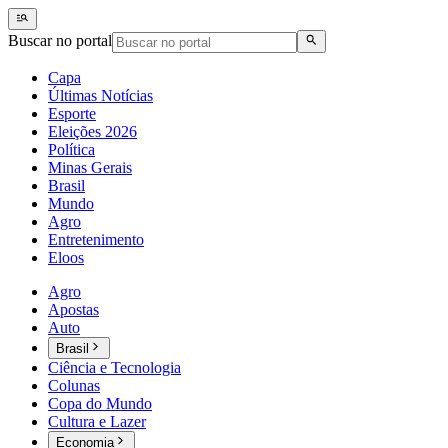
Buscar no portal
Capa
Últimas Notícias
Esporte
Eleições 2026
Política
Minas Gerais
Brasil
Mundo
Agro
Entretenimento
Eloos
Agro
Apostas
Auto
Brasil
Ciência e Tecnologia
Colunas
Copa do Mundo
Cultura e Lazer
Economia