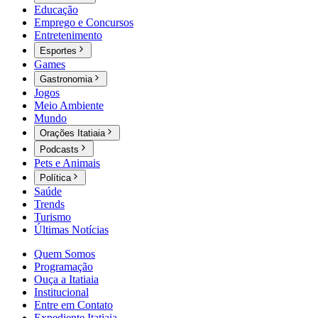
Educação
Emprego e Concursos
Entretenimento
Esportes
Games
Gastronomia
Jogos
Meio Ambiente
Mundo
Orações Itatiaia
Podcasts
Pets e Animais
Política
Saúde
Trends
Turismo
Últimas Notícias
Quem Somos
Programação
Ouça a Itatiaia
Institucional
Entre em Contato
Expediente Itatiaia