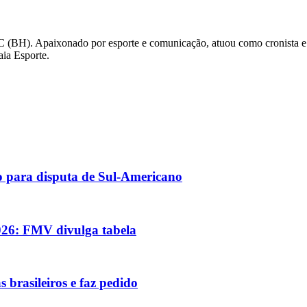
C (BH). Apaixonado por esporte e comunicação, atuou como cronista e
aia Esporte.
co para disputa de Sul-Americano
026: FMV divulga tabela
s brasileiros e faz pedido