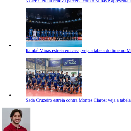
Vôlei: Gerdau renova parceria com o Minas e apresenta 
Itambé Minas estreia em casa; veja a tabela do time no M
Sada Cruzeiro estreia contra Montes Claros; veja a tabel