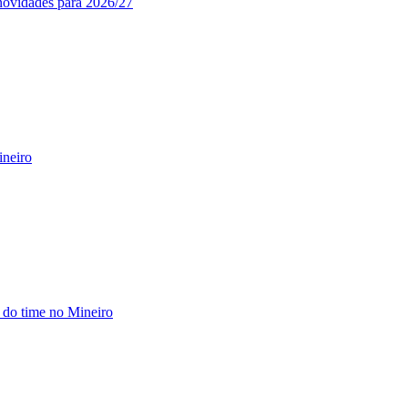
novidades para 2026/27
ineiro
a do time no Mineiro