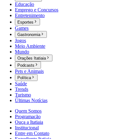
Educação
Emprego e Concursos
Entretenimento
Esportes
Games
Gastronomia
Jogos
Meio Ambiente
Mundo
Orações Itatiaia
Podcasts
Pets e Animais
Política
Saúde
Trends
Turismo
Últimas Notícias
Quem Somos
Programação
Ouça a Itatiaia
Institucional
Entre em Contato
Expediente Itatiaia