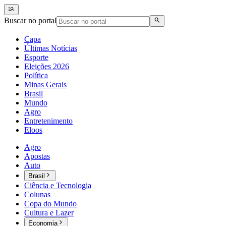
Buscar no portal
Capa
Últimas Notícias
Esporte
Eleições 2026
Política
Minas Gerais
Brasil
Mundo
Agro
Entretenimento
Eloos
Agro
Apostas
Auto
Brasil
Ciência e Tecnologia
Colunas
Copa do Mundo
Cultura e Lazer
Economia