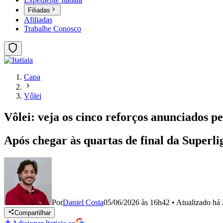
Filiadas
Afiliadas
Trabalhe Conosco
Capa
Vôlei
Vôlei: veja os cinco reforços anunciados 
Após chegar às quartas de final da Superl
Por
Daniel Costa
05/06/2026 às 16h42
•
Atualizado
há 
Compartilhar